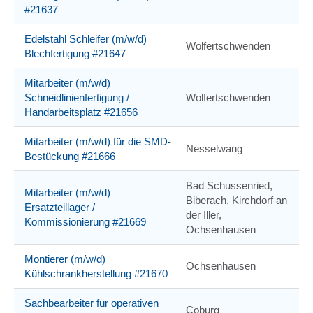
#21637
Edelstahl Schleifer (m/w/d)
Wolfertschwenden
Blechfertigung #21647
Mitarbeiter (m/w/d)
Schneidlinienfertigung /
Wolfertschwenden
Handarbeitsplatz #21656
Mitarbeiter (m/w/d) für die SMD-
Nesselwang
Bestückung #21666
Bad Schussenried,
Mitarbeiter (m/w/d)
Biberach, Kirchdorf an
Ersatzteillager /
der Iller,
Kommissionierung #21669
Ochsenhausen
Montierer (m/w/d)
Ochsenhausen
Kühlschrankherstellung #21670
Sachbearbeiter für operativen
Coburg