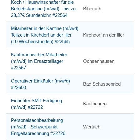
Koch / Hauswirtschafter für die
Betriebskantine (m/w/d) - bis zu
Biberach
28,37€ Stundenlohn #22564
Mitarbeiter in der Kantine (m/w/d)
Teilzeit in Kirchdorf an der Iller
Kirchdorf an der Iller
(10 Wochenstunden) #22565
Kaufmännischer Mitarbeiter
(m/w/d) im Ersatzteillager
Ochsenhausen
#22567
Operativer Einkäufer (m/w/d)
Bad Schussenried
#22600
Einrichter SMT-Fertigung
Kaufbeuren
(m/w/d) #22722
Personalsachbearbeitung
(m/w/d) - Schwerpunkt
Wertach
Entgeltabrechnung #22726