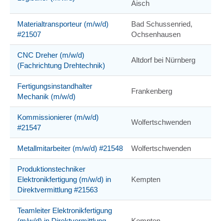
Aisch
Materialtransporteur (m/w/d)
Bad Schussenried,
#21507
Ochsenhausen
CNC Dreher (m/w/d)
Altdorf bei Nürnberg
(Fachrichtung Drehtechnik)
Fertigungsinstandhalter
Frankenberg
Mechanik (m/w/d)
Kommissionierer (m/w/d)
Wolfertschwenden
#21547
Metallmitarbeiter (m/w/d) #21548
Wolfertschwenden
Produktionstechniker
Elektronikfertigung (m/w/d) in
Kempten
Direktvermittlung #21563
Teamleiter Elektronikfertigung
(m/w/d) in Direktvermittlung
Kempten