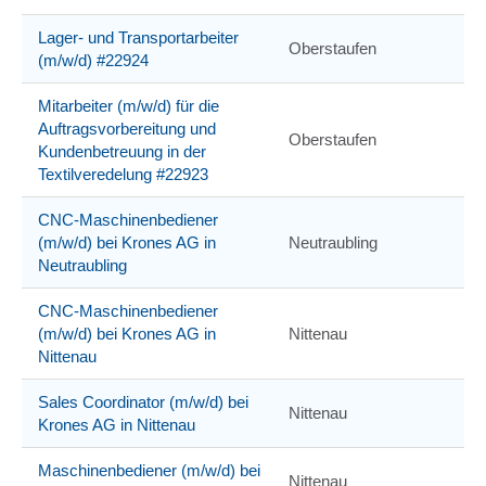
Lager- und Transportarbeiter
Oberstaufen
(m/w/d) #22924
Mitarbeiter (m/w/d) für die
Auftragsvorbereitung und
Oberstaufen
Kundenbetreuung in der
Textilveredelung #22923
CNC-Maschinenbediener
(m/w/d) bei Krones AG in
Neutraubling
Neutraubling
CNC-Maschinenbediener
(m/w/d) bei Krones AG in
Nittenau
Nittenau
Sales Coordinator (m/w/d) bei
Nittenau
Krones AG in Nittenau
Maschinenbediener (m/w/d) bei
Nittenau