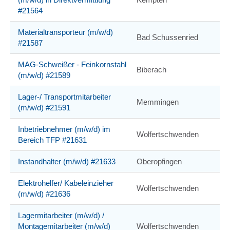
#21564
Materialtransporteur (m/w/d)
Bad Schussenried
#21587
MAG-Schweißer - Feinkornstahl
Biberach
(m/w/d) #21589
Lager-/ Transportmitarbeiter
Memmingen
(m/w/d) #21591
Inbetriebnehmer (m/w/d) im
Wolfertschwenden
Bereich TFP #21631
Instandhalter (m/w/d) #21633
Oberopfingen
Elektrohelfer/ Kabeleinzieher
Wolfertschwenden
(m/w/d) #21636
Lagermitarbeiter (m/w/d) /
Montagemitarbeiter (m/w/d)
Wolfertschwenden