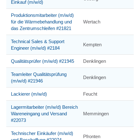
Einkauf (m/w/d)
Produktionsmitarbeiter (m/w/d)
für die Wärmebehandlung und
Wertach
das Zentrumschleifen #21821
Technical Sales & Support
Kempten
Engineer (m/w/d) #2184
Qualitätsprüfer (m/w/d) #21945
Denklingen
Teamleiter Qualitätsprüfung
Denklingen
(m/w/d) #21946
Lackierer (m/w/d)
Feucht
Lagermitarbeiter (m/w/d) Bereich
Wareneingang und Versand
Memmingen
#22073
Technischer Einkäufer (m/w/d)
Pfronten
und Beschaffung #22074