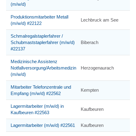
(m/w/d)
Produktionsmitarbeiter Metall
Lechbruck am See
(m/w/d) #22122
Schmalregalstaplerfahrer /
Schubmaststaplerfahrer (m/w/d)
Biberach
#22137
Medizinische Assistenz
Notfallversorgung/Arbeitsmedizin
Herzogenaurach
(m/w/d)
Mitarbeiter Telefonzentrale und
Kempten
Empfang (m/w/d) #22562
Lagermitarbeiter (m/w/d) in
Kaufbeuren
Kaufbeuren #22563
Lagermitarbeiter (m/w/d) #22561
Kaufbeuren