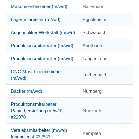
Maschinenbediener (m/w/d)
Hallerndorf
Lagermitarbeiter (m/w/d)
Eggolsheim
Augenoptiker Werkstatt (m/w/d)
Schwabach
Produktionsmitarbeiter (m/w/d)
Auerbach
Produktionsmitarbeiter (m/w/d)
Langenzenn
CNC Maschinenbediener
Tuchenbach
(m/w/d)
Bäcker (m/w/d)
Nürnberg
Produktionsmitarbeiter
Papierherstellung (m/w/d)
Günzach
#22970
Vertriebsmitarbeiter (m/w/d)
Kempten
Innendienst #22943