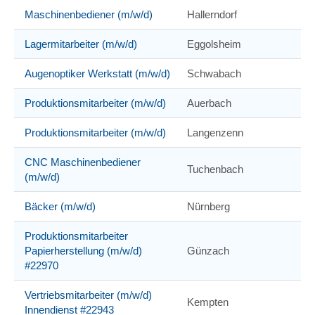
Maschinenbediener (m/w/d)
Hallerndorf
Lagermitarbeiter (m/w/d)
Eggolsheim
Augenoptiker Werkstatt (m/w/d)
Schwabach
Produktionsmitarbeiter (m/w/d)
Auerbach
Produktionsmitarbeiter (m/w/d)
Langenzenn
CNC Maschinenbediener
Tuchenbach
(m/w/d)
Bäcker (m/w/d)
Nürnberg
Produktionsmitarbeiter
Papierherstellung (m/w/d)
Günzach
#22970
Vertriebsmitarbeiter (m/w/d)
Kempten
Innendienst #22943