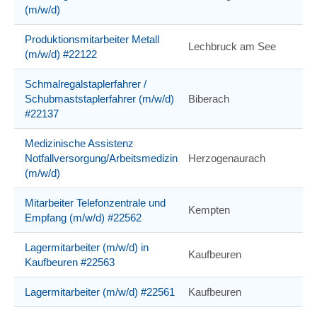
(m/w/d)
Produktionsmitarbeiter Metall
Lechbruck am See
(m/w/d) #22122
Schmalregalstaplerfahrer /
Schubmaststaplerfahrer (m/w/d)
Biberach
#22137
Medizinische Assistenz
Notfallversorgung/Arbeitsmedizin
Herzogenaurach
(m/w/d)
Mitarbeiter Telefonzentrale und
Kempten
Empfang (m/w/d) #22562
Lagermitarbeiter (m/w/d) in
Kaufbeuren
Kaufbeuren #22563
Lagermitarbeiter (m/w/d) #22561
Kaufbeuren