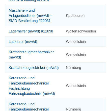
Maschinen- und
Anlagenbediener (m/w/d) –
Kaufbeuren
SMD-Bestückung #22081
Lagerhelfer (m/w/d) #22098
Wolfertschwenden
Lackierer (m/w/d)
Wendelstein
Kraftfahrzeugmechatroniker
Wendelstein
(m/w/d)
Kraftfahrzeugelektriker (m/w/d)
Nürnberg
Karosserie- und
Fahrzeugbaumechaniker
Wendelstein
Fachrichtung
Fahrzeugbautechnik (m/w/d)
Karosserie- und
Fahrzeugbaumechaniker
Nürnberg