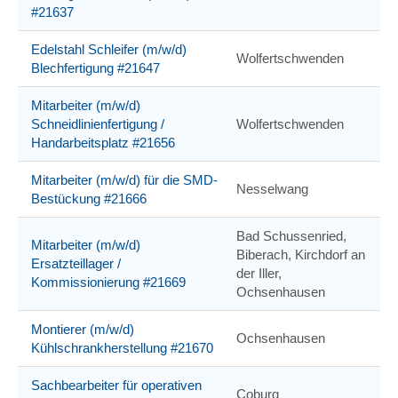
#21637
Edelstahl Schleifer (m/w/d)
Wolfertschwenden
Blechfertigung #21647
Mitarbeiter (m/w/d)
Schneidlinienfertigung /
Wolfertschwenden
Handarbeitsplatz #21656
Mitarbeiter (m/w/d) für die SMD-
Nesselwang
Bestückung #21666
Bad Schussenried,
Mitarbeiter (m/w/d)
Biberach, Kirchdorf an
Ersatzteillager /
der Iller,
Kommissionierung #21669
Ochsenhausen
Montierer (m/w/d)
Ochsenhausen
Kühlschrankherstellung #21670
Sachbearbeiter für operativen
Coburg