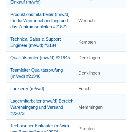
Einkauf (m/w/d)
Produktionsmitarbeiter (m/w/d)
für die Wärmebehandlung und
Wertach
das Zentrumschleifen #21821
Technical Sales & Support
Kempten
Engineer (m/w/d) #2184
Qualitätsprüfer (m/w/d) #21945
Denklingen
Teamleiter Qualitätsprüfung
Denklingen
(m/w/d) #21946
Lackierer (m/w/d)
Feucht
Lagermitarbeiter (m/w/d) Bereich
Wareneingang und Versand
Memmingen
#22073
Technischer Einkäufer (m/w/d)
Pfronten
und Beschaffung #22074