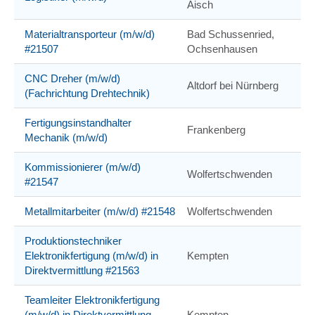
Aisch
Materialtransporteur (m/w/d)
Bad Schussenried,
#21507
Ochsenhausen
CNC Dreher (m/w/d)
Altdorf bei Nürnberg
(Fachrichtung Drehtechnik)
Fertigungsinstandhalter
Frankenberg
Mechanik (m/w/d)
Kommissionierer (m/w/d)
Wolfertschwenden
#21547
Metallmitarbeiter (m/w/d) #21548
Wolfertschwenden
Produktionstechniker
Elektronikfertigung (m/w/d) in
Kempten
Direktvermittlung #21563
Teamleiter Elektronikfertigung
(m/w/d) in Direktvermittlung
Kempten