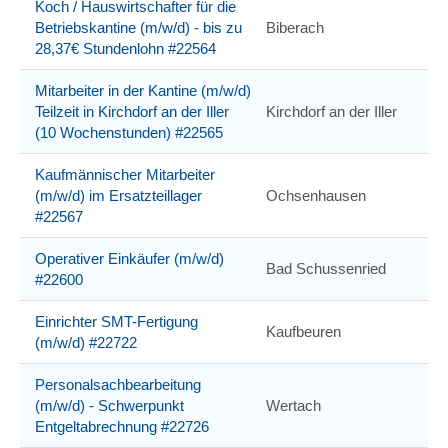
Koch / Hauswirtschafter für die
Betriebskantine (m/w/d) - bis zu
Biberach
28,37€ Stundenlohn #22564
Mitarbeiter in der Kantine (m/w/d)
Teilzeit in Kirchdorf an der Iller
Kirchdorf an der Iller
(10 Wochenstunden) #22565
Kaufmännischer Mitarbeiter
(m/w/d) im Ersatzteillager
Ochsenhausen
#22567
Operativer Einkäufer (m/w/d)
Bad Schussenried
#22600
Einrichter SMT-Fertigung
Kaufbeuren
(m/w/d) #22722
Personalsachbearbeitung
(m/w/d) - Schwerpunkt
Wertach
Entgeltabrechnung #22726