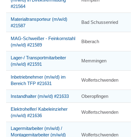
#21564
Materialtransporteur (m/w/d)
Bad Schussenried
#21587
MAG-Schweißer - Feinkornstahl
Biberach
(m/w/d) #21589
Lager-/ Transportmitarbeiter
Memmingen
(m/w/d) #21591
Inbetriebnehmer (m/w/d) im
Wolfertschwenden
Bereich TFP #21631
Instandhalter (m/w/d) #21633
Oberopfingen
Elektrohelfer/ Kabeleinzieher
Wolfertschwenden
(m/w/d) #21636
Lagermitarbeiter (m/w/d) /
Montagemitarbeiter (m/w/d)
Wolfertschwenden