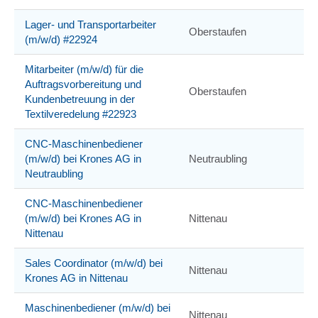
Lager- und Transportarbeiter
Oberstaufen
(m/w/d) #22924
Mitarbeiter (m/w/d) für die
Auftragsvorbereitung und
Oberstaufen
Kundenbetreuung in der
Textilveredelung #22923
CNC-Maschinenbediener
(m/w/d) bei Krones AG in
Neutraubling
Neutraubling
CNC-Maschinenbediener
(m/w/d) bei Krones AG in
Nittenau
Nittenau
Sales Coordinator (m/w/d) bei
Nittenau
Krones AG in Nittenau
Maschinenbediener (m/w/d) bei
Nittenau