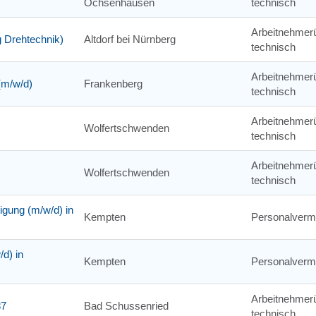
Ochsenhausen
technisch
Arbeitnehmerü
 Drehtechnik)
Altdorf bei Nürnberg
technisch
Arbeitnehmerü
(m/w/d)
Frankenberg
technisch
Arbeitnehmerü
Wolfertschwenden
technisch
Arbeitnehmerü
Wolfertschwenden
technisch
igung (m/w/d) in
Kempten
Personalvermi
/d) in
Kempten
Personalvermi
Arbeitnehmerü
87
Bad Schussenried
technisch