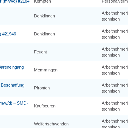
r (m/w/d) #2184
Kempten
Personalvermi
Arbeitnehmerü
Denklingen
technisch
Arbeitnehmerü
d) #21946
Denklingen
technisch
Arbeitnehmerü
Feucht
technisch
 Wareneingang
Arbeitnehmerü
Memmingen
technisch
d Beschaffung
Arbeitnehmerü
Pfronten
technisch
(m/w/d) – SMD-
Arbeitnehmerü
Kaufbeuren
technisch
Arbeitnehmerü
Wolfertschwenden
technisch