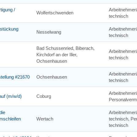
tigung /
Arbeitnehmerü
Wolfertschwenden
technisch
estückung
Arbeitnehmerü
Nesselwang
technisch
Bad Schussenried, Biberach,
Arbeitnehmerü
Kirchdorf an der Iller,
technisch
Ochsenhausen
Arbeitnehmerü
stellung #21670
Ochsenhausen
technisch
Arbeitnehmer
auf (m/w/d)
Coburg
Personalvermi
die
Arbeitnehmerü
mschleifen
Wertach
technisch, Pe
technisch