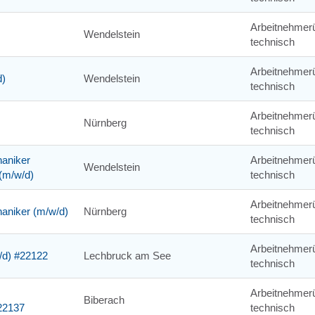
Arbeitnehmerü
Wendelstein
technisch
Arbeitnehmerü
d)
Wendelstein
technisch
Arbeitnehmerü
Nürnberg
technisch
aniker
Arbeitnehmerü
Wendelstein
(m/w/d)
technisch
Arbeitnehmerü
aniker (m/w/d)
Nürnberg
technisch
Arbeitnehmerü
w/d) #22122
Lechbruck am See
technisch
Arbeitnehmerü
Biberach
22137
technisch