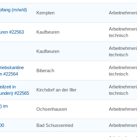
mpfang (m/w/d)
Kempten
Arbeitnehmer
Arbeitnehmerü
euren #22563
Kaufbeuren
technisch
Arbeitnehmerü
Kaufbeuren
technisch
riebskantine
Arbeitnehmerü
Biberach
hn #22564
technisch
ilzeit in
Arbeitnehmerü
Kirchdorf an der Iller
stunden) #22565
technisch
) im
Ochsenhausen
Arbeitnehmer
00
Bad Schussenried
Arbeitnehmer