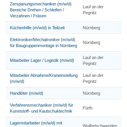
Zerspanungsmechaniker (m/w/d)
Lauf an der
Bereiche Drehen / Schleifen /
Pegnitz
Verzahnen / Fräsen
Küchenhilfe (m/w/d) in Teilzeit
Nürnberg
Elektroniker/Mechatroniker (m/w/d)
Nürnberg
für Baugruppenmontage in Nürnberg
Lauf an der
Mitarbeiter Lager / Logistik (m/w/d)
Pegnitz
Mitarbeiter Abnahme/Kraneinstellung
Lauf an der
(m/w/d)
Pegnitz
Handlöter (m/w/d)
Nürnberg
Verfahrensmechaniker (m/w/d) für
Fürth
Kunststoff- und Kautschuktechnik
Lagermitarbeiter (m/w/d) mit
Wolfertschwenden