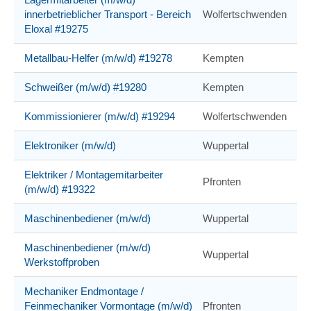
innerbetrieblicher Transport - Bereich
Wolfertschwenden
Eloxal #19275
Metallbau-Helfer (m/w/d) #19278
Kempten
Schweißer (m/w/d) #19280
Kempten
Kommissionierer (m/w/d) #19294
Wolfertschwenden
Elektroniker (m/w/d)
Wuppertal
Elektriker / Montagemitarbeiter
Pfronten
(m/w/d) #19322
Maschinenbediener (m/w/d)
Wuppertal
Maschinenbediener (m/w/d)
Wuppertal
Werkstoffproben
Mechaniker Endmontage /
Feinmechaniker Vormontage (m/w/d)
Pfronten