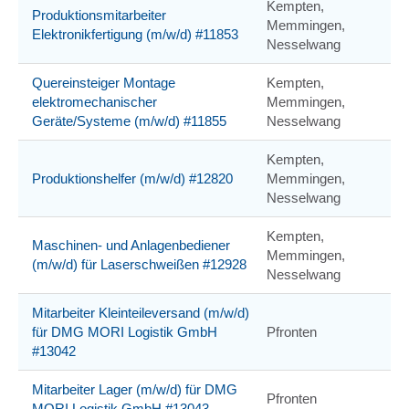
Kempten,
Produktionsmitarbeiter
Memmingen,
Elektronikfertigung (m/w/d) #11853
Nesselwang
Quereinsteiger Montage
Kempten,
elektromechanischer
Memmingen,
Geräte/Systeme (m/w/d) #11855
Nesselwang
Kempten,
Produktionshelfer (m/w/d) #12820
Memmingen,
Nesselwang
Kempten,
Maschinen- und Anlagenbediener
Memmingen,
(m/w/d) für Laserschweißen #12928
Nesselwang
Mitarbeiter Kleinteileversand (m/w/d)
für DMG MORI Logistik GmbH
Pfronten
#13042
Mitarbeiter Lager (m/w/d) für DMG
Pfronten
MORI Logistik GmbH #13043