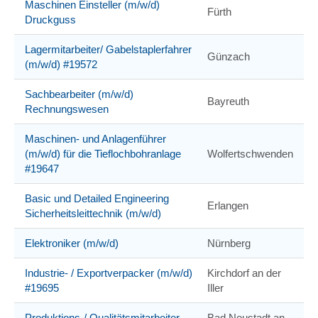
Maschinen Einsteller (m/w/d)
Fürth
Druckguss
Lagermitarbeiter/ Gabelstaplerfahrer
Günzach
(m/w/d) #19572
Sachbearbeiter (m/w/d)
Bayreuth
Rechnungswesen
Maschinen- und Anlagenführer
(m/w/d) für die Tieflochbohranlage
Wolfertschwenden
#19647
Basic und Detailed Engineering
Erlangen
Sicherheitsleittechnik (m/w/d)
Elektroniker (m/w/d)
Nürnberg
Industrie- / Exportverpacker (m/w/d)
Kirchdorf an der
#19695
Iller
Produktions-/ Qualitätsmitarbeiter
Bad Neustadt an