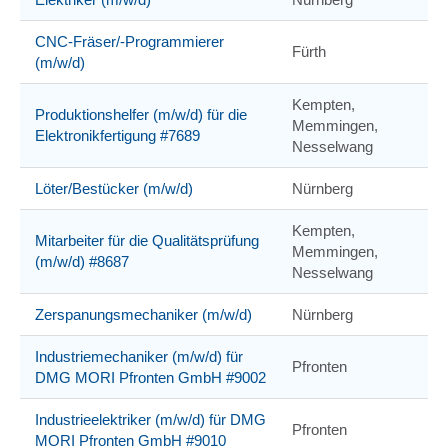
CNC-Fräser/-Programmierer
Fürth
(m/w/d)
Kempten,
Produktionshelfer (m/w/d) für die
Memmingen,
Elektronikfertigung #7689
Nesselwang
Löter/Bestücker (m/w/d)
Nürnberg
Kempten,
Mitarbeiter für die Qualitätsprüfung
Memmingen,
(m/w/d) #8687
Nesselwang
Zerspanungsmechaniker (m/w/d)
Nürnberg
Industriemechaniker (m/w/d) für
Pfronten
DMG MORI Pfronten GmbH #9002
Industrieelektriker (m/w/d) für DMG
Pfronten
MORI Pfronten GmbH #9010