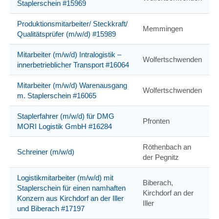
Staplerschein #15969
Produktionsmitarbeiter/ Steckkraft/
Memmingen
Qualitätsprüfer (m/w/d) #15989
Mitarbeiter (m/w/d) Intralogistik –
Wolfertschwenden
innerbetrieblicher Transport #16064
Mitarbeiter (m/w/d) Warenausgang
Wolfertschwenden
m. Staplerschein #16065
Staplerfahrer (m/w/d) für DMG
Pfronten
MORI Logistik GmbH #16284
Röthenbach an
Schreiner (m/w/d)
der Pegnitz
Logistikmitarbeiter (m/w/d) mit
Biberach,
Staplerschein für einen namhaften
Kirchdorf an der
Konzern aus Kirchdorf an der Iller
Iller
und Biberach #17197