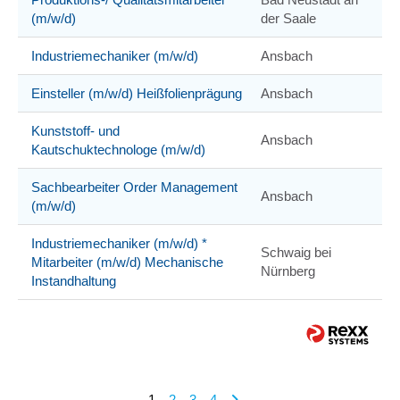
(m/w/d)
der Saale
Industriemechaniker (m/w/d)
Ansbach
Einsteller (m/w/d) Heißfolienprägung
Ansbach
Kunststoff- und
Ansbach
Kautschuktechnologe (m/w/d)
Sachbearbeiter Order Management
Ansbach
(m/w/d)
Industriemechaniker (m/w/d) *
Schwaig bei
Mitarbeiter (m/w/d) Mechanische
Nürnberg
Instandhaltung
1
2
3
4