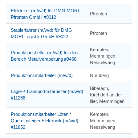
Elektriker (m/w/d) für DMG MORI
Pfronten
Pfronten GmbH #9012
Staplerfahrer (m/w/d) für DMG
Pfronten
MORI Logistik GmbH #9022
Kempten,
Produktionshelfer (m/w/d) für den
Memmingen,
Bereich Metallverabeitung #9468
Nesselwang
Produktionsmitarbeiter (m/w/d)
Nürnberg
Biberach,
Lager-/ Transportmitarbeiter (m/w/d)
Kirchdorf an der
#11266
Iller, Memmingen
Produktionsmitarbeiter Löten /
Kempten,
Quereinsteiger Elektronik (m/w/d)
Memmingen,
#11852
Nesselwang