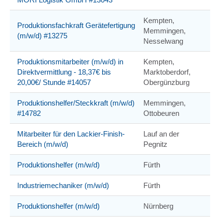
Kempten,
Produktionsfachkraft Gerätefertigung
Memmingen,
(m/w/d) #13275
Nesselwang
Produktionsmitarbeiter (m/w/d) in
Kempten,
Direktvermittlung - 18,37€ bis
Marktoberdorf,
20,00€/ Stunde #14057
Obergünzburg
Produktionshelfer/Steckkraft (m/w/d)
Memmingen,
#14782
Ottobeuren
Mitarbeiter für den Lackier-Finish-
Lauf an der
Bereich (m/w/d)
Pegnitz
Produktionshelfer (m/w/d)
Fürth
Industriemechaniker (m/w/d)
Fürth
Produktionshelfer (m/w/d)
Nürnberg