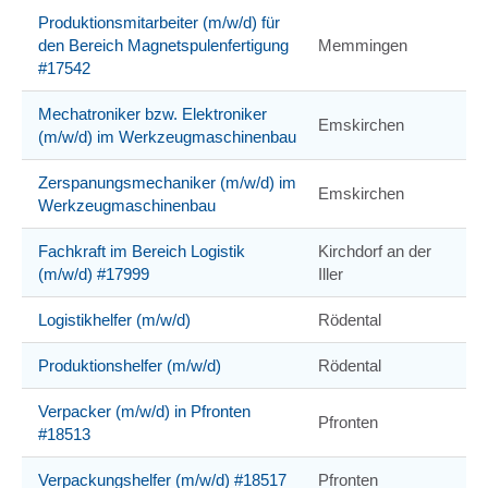
Produktionsmitarbeiter (m/w/d) für
den Bereich Magnetspulenfertigung
Memmingen
#17542
Mechatroniker bzw. Elektroniker
Emskirchen
(m/w/d) im Werkzeugmaschinenbau
Zerspanungsmechaniker (m/w/d) im
Emskirchen
Werkzeugmaschinenbau
Fachkraft im Bereich Logistik
Kirchdorf an der
(m/w/d) #17999
Iller
Logistikhelfer (m/w/d)
Rödental
Produktionshelfer (m/w/d)
Rödental
Verpacker (m/w/d) in Pfronten
Pfronten
#18513
Verpackungshelfer (m/w/d) #18517
Pfronten