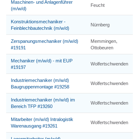
Maschinen- und Anlagenführer
Feucht
(m/w/d)
Konstruktionsmechaniker -
Nürnberg
Feinblechbautechnik (m/w/d)
Zerspanungsmechaniker (m/w/d)
Memmingen,
#19191
Ottobeuren
Mechaniker (m/w/d) - mit EUP
Wolfertschwenden
#19197
Industriemechaniker (m/w/d)
Wolfertschwenden
Baugruppenmontage #19258
Industriemechaniker (m/w/d) im
Wolfertschwenden
Bereich TFP #19260
Mitarbeiter (m/w/d) Intralogistik
Wolfertschwenden
Warenausgang #19261
Lagermitarbeiter (m/w/d)