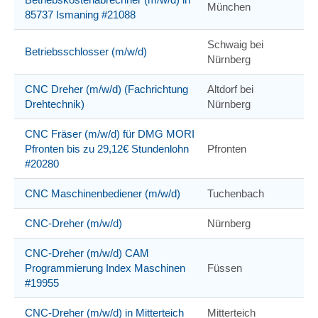
München
85737 Ismaning #21088
Schwaig bei
Betriebsschlosser (m/w/d)
Nürnberg
CNC Dreher (m/w/d) (Fachrichtung
Altdorf bei
Drehtechnik)
Nürnberg
CNC Fräser (m/w/d) für DMG MORI
Pfronten bis zu 29,12€ Stundenlohn
Pfronten
#20280
CNC Maschinenbediener (m/w/d)
Tuchenbach
CNC-Dreher (m/w/d)
Nürnberg
CNC-Dreher (m/w/d) CAM
Programmierung Index Maschinen
Füssen
#19955
CNC-Dreher (m/w/d) in Mitterteich
Mitterteich