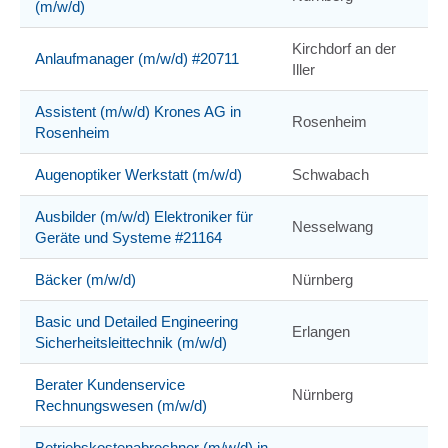
(m/w/d)
Kirchdorf an der
Anlaufmanager (m/w/d) #20711
Iller
Assistent (m/w/d) Krones AG in
Rosenheim
Rosenheim
Augenoptiker Werkstatt (m/w/d)
Schwabach
Ausbilder (m/w/d) Elektroniker für
Nesselwang
Geräte und Systeme #21164
Bäcker (m/w/d)
Nürnberg
Basic und Detailed Engineering
Erlangen
Sicherheitsleittechnik (m/w/d)
Berater Kundenservice
Nürnberg
Rechnungswesen (m/w/d)
Betriebskostenabrechner (m/w/d) in