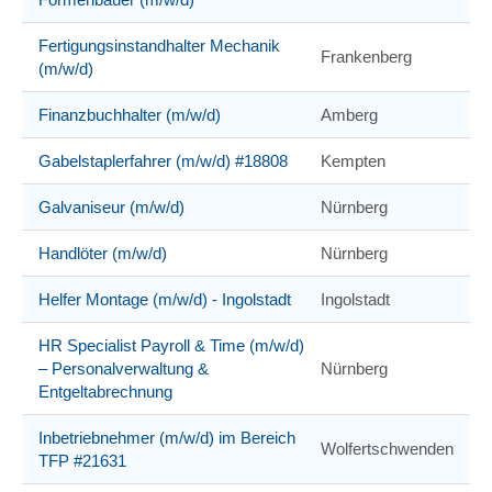
Fertigungsinstandhalter Mechanik
Frankenberg
(m/w/d)
Finanzbuchhalter (m/w/d)
Amberg
Gabelstaplerfahrer (m/w/d) #18808
Kempten
Galvaniseur (m/w/d)
Nürnberg
Handlöter (m/w/d)
Nürnberg
Helfer Montage (m/w/d) - Ingolstadt
Ingolstadt
HR Specialist Payroll & Time (m/w/d)
– Personalverwaltung &
Nürnberg
Entgeltabrechnung
Inbetriebnehmer (m/w/d) im Bereich
Wolfertschwenden
TFP #21631