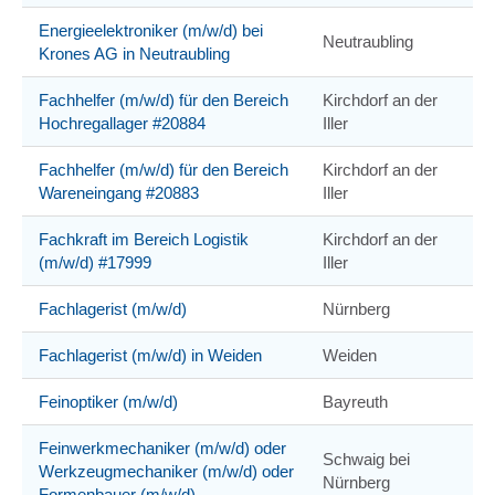
Energieelektroniker (m/w/d) bei
Neutraubling
Krones AG in Neutraubling
Fachhelfer (m/w/d) für den Bereich
Kirchdorf an der
Hochregallager #20884
Iller
Fachhelfer (m/w/d) für den Bereich
Kirchdorf an der
Wareneingang #20883
Iller
Fachkraft im Bereich Logistik
Kirchdorf an der
(m/w/d) #17999
Iller
Fachlagerist (m/w/d)
Nürnberg
Fachlagerist (m/w/d) in Weiden
Weiden
Feinoptiker (m/w/d)
Bayreuth
Feinwerkmechaniker (m/w/d) oder
Schwaig bei
Werkzeugmechaniker (m/w/d) oder
Nürnberg
Formenbauer (m/w/d)