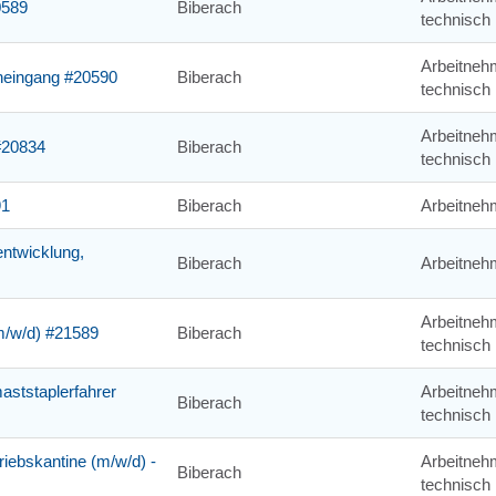
0589
Biberach
technisch
Arbeitneh
eneingang #20590
Biberach
technisch
Arbeitneh
 #20834
Biberach
technisch
91
Biberach
Arbeitneh
entwicklung,
Biberach
Arbeitneh
Arbeitneh
m/w/d) #21589
Biberach
technisch
aststaplerfahrer
Arbeitneh
Biberach
technisch
riebskantine (m/w/d) -
Arbeitneh
Biberach
technisch