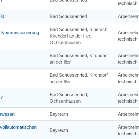
technisch
00
Bad Schussenried
Arbeitneh
Bad Schussenried, Biberach,
r / Kommissionierung
Arbeitneh
Kirchdorf an der Iller,
technisch
Ochsenhausen
Bad Schussenried, Kirchdorf
Arbeitneh
an der Iller
technisch
Bad Schussenried, Kirchdorf
Arbeitneh
an der Iller
technisch
Bad Schussenried,
Arbeitneh
07
Ochsenhausen
technisch
gswesen
Bayreuth
Arbeitneh
 vollautomatischen
Arbeitneh
Bayreuth
technisch