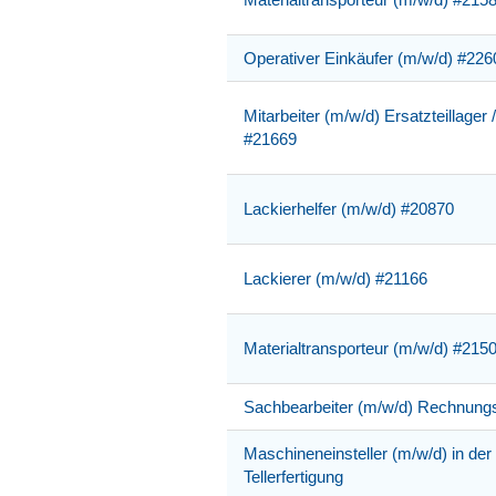
Operativer Einkäufer (m/w/d) #226
Mitarbeiter (m/w/d) Ersatzteillage
#21669
Lackierhelfer (m/w/d) #20870
Lackierer (m/w/d) #21166
Materialtransporteur (m/w/d) #215
Sachbearbeiter (m/w/d) Rechnun
Maschineneinsteller (m/w/d) in der
Tellerfertigung