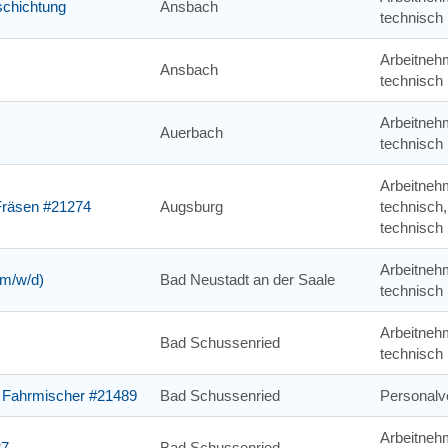
schichtung
Ansbach
technisch
Arbeitneh
Ansbach
technisch
Arbeitneh
Auerbach
technisch
Arbeitneh
Fräsen #21274
Augsburg
technisch,
technisch
Arbeitneh
(m/w/d)
Bad Neustadt an der Saale
technisch
Arbeitneh
Bad Schussenried
technisch
) Fahrmischer #21489
Bad Schussenried
Personalve
Arbeitneh
87
Bad Schussenried