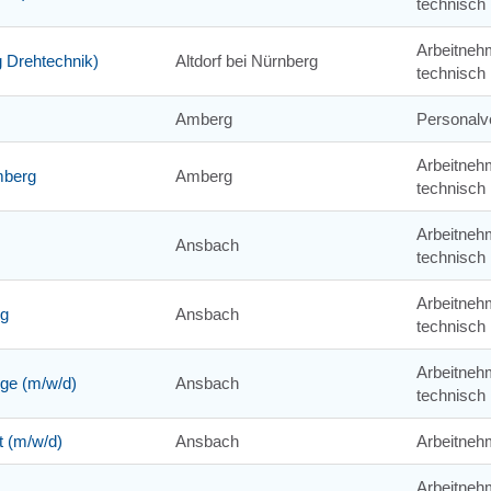
technisch
Arbeitneh
 Drehtechnik)
Altdorf bei Nürnberg
technisch
Amberg
Personalv
Arbeitneh
Amberg
Amberg
technisch
Arbeitneh
Ansbach
technisch
Arbeitneh
ng
Ansbach
technisch
Arbeitneh
oge (m/w/d)
Ansbach
technisch
 (m/w/d)
Ansbach
Arbeitneh
Arbeitneh