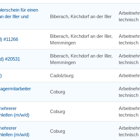
plerschein für einen
Arbeitneh
 der Iller und
Biberach, Kirchdorf an der Iller
technisch
Biberach, Kirchdorf an der Iller,
Arbeitneh
d) #11266
Memmingen
technisch
Biberach, Kirchdorf an der Iller,
Arbeitneh
/d) #20531
Memmingen
technisch
)
Cadolzburg
Arbeitneh
Lagermitarbeiter
Arbeitneh
Coburg
technisch
mehrerer
Arbeitneh
Coburg
leifen (m/w/d)
technisch
mehrerer
Arbeitneh
Coburg
leifen (m/w/d)
technisch