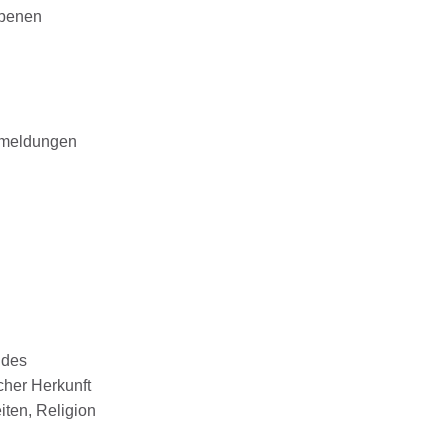
ebenen
smeldungen
ndes
cher Herkunft
iten, Religion