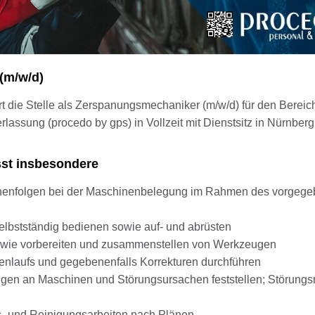
(m/w/d)
ort die Stelle als Zerspanungsmechaniker (m/w/d) für den Bereic
assung (procedo by gps) in Vollzeit mit Dienstsitz in Nürnber
sst insbesondere
ihenfolgen bei der Maschinenbelegung im Rahmen des vorgeg
lbstständig bedienen sowie auf- und abrüsten
 sowie vorbereiten und zusammenstellen von Werkzeugen
nlaufs und gegebenenfalls Korrekturen durchführen
gen an Maschinen und Störungsursachen feststellen; Störung
- und Reinigungsarbeiten nach Plänen