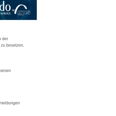
h der
g zu besetzen.
ebenen
smeldungen