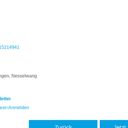
315214941
ngen, Nesselwang
etter
text=Anmelden
Zurück
Jetzt