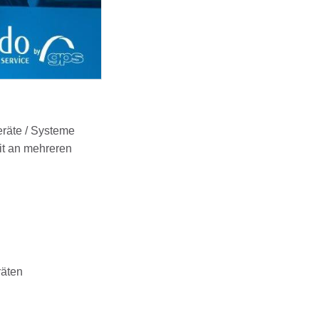
eräte / Systeme
it an mehreren
räten