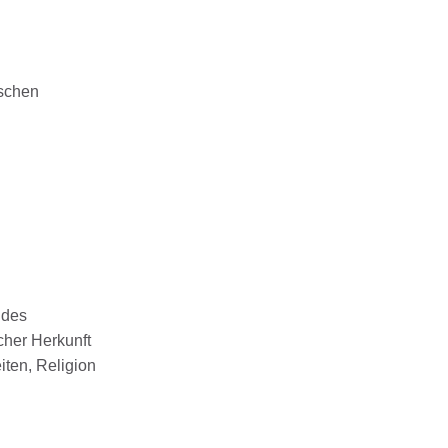
ischen
ndes
cher Herkunft
iten, Religion