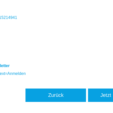
315214941
etter
text=Anmelden
Zurück
Jetzt