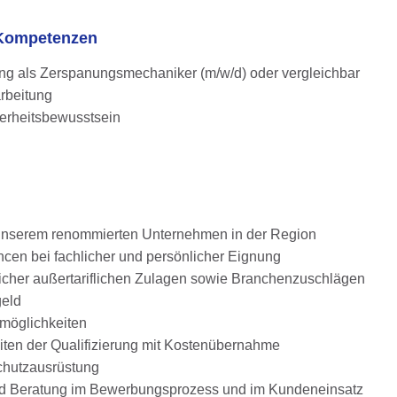
d Kompetenzen
g als Zerspanungsmechaniker (m/w/d) oder vergleichbar
arbeitung
herheitsbewusstsein
i unserem renommierten Unternehmen in der Region
en bei fachlicher und persönlicher Eignung
glicher außertariflichen Zulagen sowie Branchenzuschlägen
geld
smöglichkeiten
iten der Qualifizierung mit Kostenübernahme
chutzausrüstung
und Beratung im Bewerbungsprozess und im Kundeneinsatz