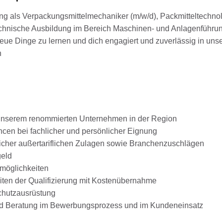
g als Verpackungsmittelmechaniker (m/w/d), Packmitteltechno
technische Ausbildung im Bereich Maschinen- und Anlagenführu
neue Dinge zu lernen und dich engagiert und zuverlässig in uns
n
i unserem renommierten Unternehmen in der Region
en bei fachlicher und persönlicher Eignung
glicher außertariflichen Zulagen sowie Branchenzuschlägen
geld
smöglichkeiten
iten der Qualifizierung mit Kostenübernahme
chutzausrüstung
und Beratung im Bewerbungsprozess und im Kundeneinsatz