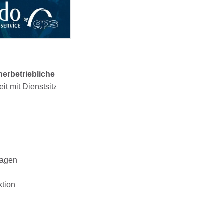
nerbetriebliche
it mit Dienstsitz
lagen
ktion