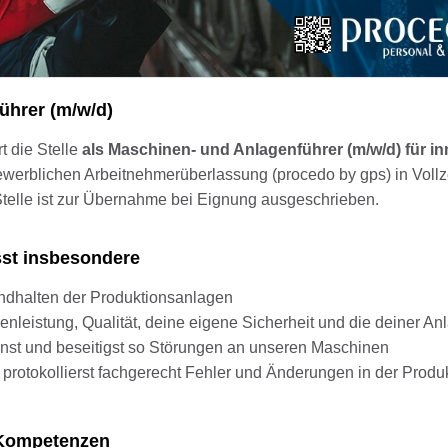
ührer (m/w/d)
t die Stelle
als Maschinen- und Anlagenführer (m/w/d) für in
ewerblichen Arbeitnehmerüberlassung (procedo by gps) in Vollze
Stelle ist zur Übernahme bei Eignung ausgeschrieben.
sst insbesondere
andhalten der Produktionsanlagen
enleistung, Qualität, deine eigene Sicherheit und die deiner An
nnst und beseitigst so Störungen an unseren Maschinen
d protokollierst fachgerecht Fehler und Änderungen in der Produ
d Kompetenzen