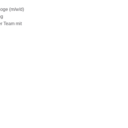
loge (m/w/d)
ng
er Team mit