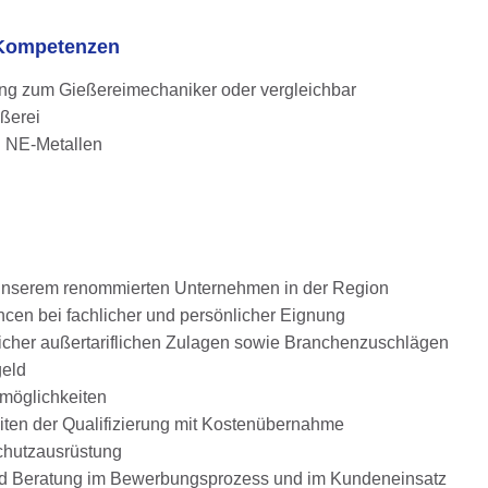
d Kompetenzen
g zum Gießereimechaniker oder vergleichbar
eßerei
n NE-Metallen
i unserem renommierten Unternehmen in der Region
en bei fachlicher und persönlicher Eignung
glicher außertariflichen Zulagen sowie Branchenzuschlägen
geld
smöglichkeiten
iten der Qualifizierung mit Kostenübernahme
chutzausrüstung
und Beratung im Bewerbungsprozess und im Kundeneinsatz