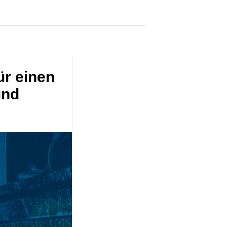
ür einen
und