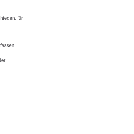
hieden, für
rfassen
der