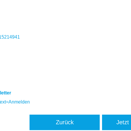
315214941
etter
text=Anmelden
Zurück
Jetzt