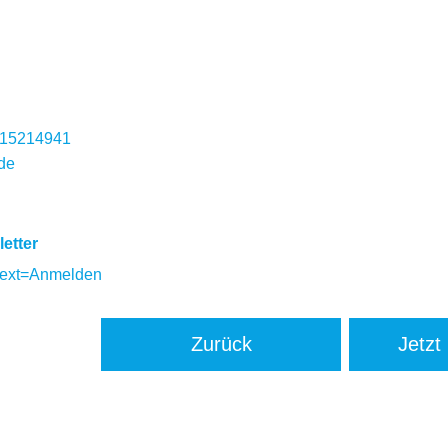
8315214941
de
etter
text=Anmelden
Zurück
Jetzt