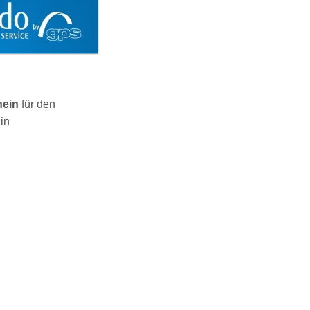
chein
für den
in