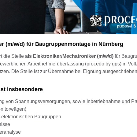
ker (m/w/d) für Baugruppenmontage in Nürnberg
t die Stelle
als Elektroniker/Mechatroniker (m/w/d)
für Baugr
ewerblichen Arbeitnehmerüberlassung (procedo by gps) in Vollz
etzen. Die Stelle ist zur Übernahme bei Eignung ausgeschrieben
sst insbesondere
ung von Spannungsversorgungen, sowie Inbetriebnahme und Pr
onitorwägen)
n elektronischen Baugruppen
nisse
eranalyse