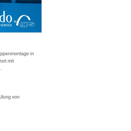
uppenmontage in
eit mit
.
üfung von