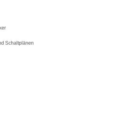
ker
nd Schaltplänen