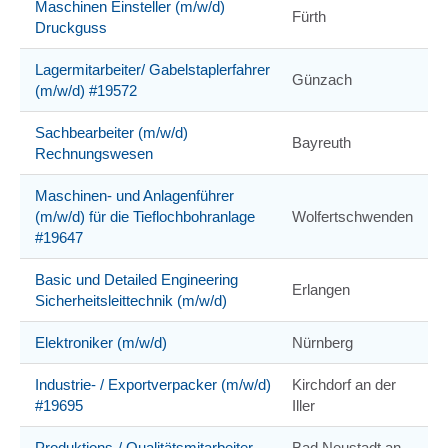
Maschinen Einsteller (m/w/d)
Fürth
Druckguss
Lagermitarbeiter/ Gabelstaplerfahrer
Günzach
(m/w/d) #19572
Sachbearbeiter (m/w/d)
Bayreuth
Rechnungswesen
Maschinen- und Anlagenführer
(m/w/d) für die Tieflochbohranlage
Wolfertschwenden
#19647
Basic und Detailed Engineering
Erlangen
Sicherheitsleittechnik (m/w/d)
Elektroniker (m/w/d)
Nürnberg
Industrie- / Exportverpacker (m/w/d)
Kirchdorf an der
#19695
Iller
Produktions-/ Qualitätsmitarbeiter
Bad Neustadt an