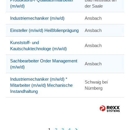
(m/w/d)
der Saale
Industriemechaniker (m/w/d)
Ansbach
Einsteller (m/w/d) Heißfolienprägung
Ansbach
Kunststoff- und
Ansbach
Kautschuktechnologe (m/w/d)
Sachbearbeiter Order Management
Ansbach
(m/w/d)
Industriemechaniker (m/w/d) *
Schwaig bei
Mitarbeiter (m/w/d) Mechanische
Nürnberg
Instandhaltung
1
2
3
4