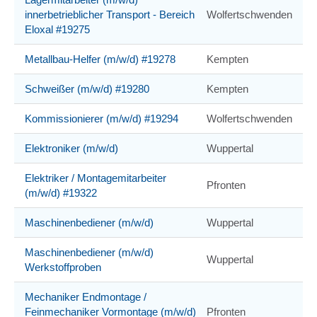
innerbetrieblicher Transport - Bereich
Wolfertschwenden
Eloxal #19275
Metallbau-Helfer (m/w/d) #19278
Kempten
Schweißer (m/w/d) #19280
Kempten
Kommissionierer (m/w/d) #19294
Wolfertschwenden
Elektroniker (m/w/d)
Wuppertal
Elektriker / Montagemitarbeiter
Pfronten
(m/w/d) #19322
Maschinenbediener (m/w/d)
Wuppertal
Maschinenbediener (m/w/d)
Wuppertal
Werkstoffproben
Mechaniker Endmontage /
Feinmechaniker Vormontage (m/w/d)
Pfronten