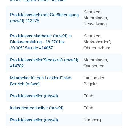
Kempten,
Produktionsfachkraft Gerätefertigung
Memmingen,
(m/w/d) #13275
Nesselwang
Produktionsmitarbeiter (m/w/d) in
Kempten,
Direktvermittlung - 18,37€ bis
Marktoberdorf,
20,00€/ Stunde #14057
Obergünzburg
Produktionshelfer/Steckkraft (m/w/d)
Memmingen,
#14782
Ottobeuren
Mitarbeiter für den Lackier-Finish-
Lauf an der
Bereich (m/w/d)
Pegnitz
Produktionshelfer (m/w/d)
Fürth
Industriemechaniker (m/w/d)
Fürth
Produktionshelfer (m/w/d)
Nürnberg