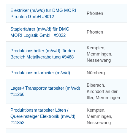
Elektriker (m/w/d) für DMG MORI
Pfronten
Pfronten GmbH #9012
Staplerfahrer (m/w/d) für DMG
Pfronten
MORI Logistik GmbH #9022
Kempten,
Produktionshelfer (m/w/d) für den
Memmingen,
Bereich Metallverabeitung #9468
Nesselwang
Produktionsmitarbeiter (m/w/d)
Nürnberg
Biberach,
Lager-/ Transportmitarbeiter (m/w/d)
Kirchdorf an der
#11266
Iller, Memmingen
Produktionsmitarbeiter Löten /
Kempten,
Quereinsteiger Elektronik (m/w/d)
Memmingen,
#11852
Nesselwang