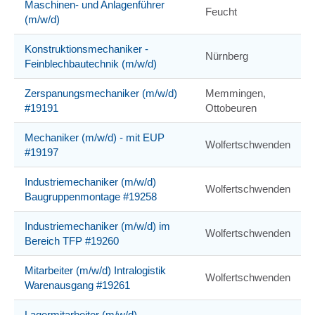
Maschinen- und Anlagenführer
Feucht
(m/w/d)
Konstruktionsmechaniker -
Nürnberg
Feinblechbautechnik (m/w/d)
Zerspanungsmechaniker (m/w/d)
Memmingen,
#19191
Ottobeuren
Mechaniker (m/w/d) - mit EUP
Wolfertschwenden
#19197
Industriemechaniker (m/w/d)
Wolfertschwenden
Baugruppenmontage #19258
Industriemechaniker (m/w/d) im
Wolfertschwenden
Bereich TFP #19260
Mitarbeiter (m/w/d) Intralogistik
Wolfertschwenden
Warenausgang #19261
Lagermitarbeiter (m/w/d)