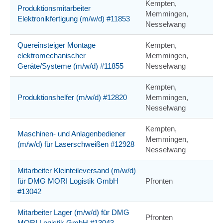
Kempten,
Produktionsmitarbeiter
Memmingen,
Elektronikfertigung (m/w/d) #11853
Nesselwang
Quereinsteiger Montage
Kempten,
elektromechanischer
Memmingen,
Geräte/Systeme (m/w/d) #11855
Nesselwang
Kempten,
Produktionshelfer (m/w/d) #12820
Memmingen,
Nesselwang
Kempten,
Maschinen- und Anlagenbediener
Memmingen,
(m/w/d) für Laserschweißen #12928
Nesselwang
Mitarbeiter Kleinteileversand (m/w/d)
für DMG MORI Logistik GmbH
Pfronten
#13042
Mitarbeiter Lager (m/w/d) für DMG
Pfronten
MORI Logistik GmbH #13043