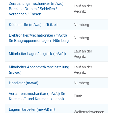
Zerspanungsmechaniker (m/w/d)
Lauf an der
Bereiche Drehen / Schleifen /
Pegnitz
Verzahnen / Fräsen
Küchenhilfe (m/w/d) in Teilzeit
Nürnberg
Elektroniker/Mechatroniker (m/w/d)
Nürnberg
für Baugruppenmontage in Nürnberg
Lauf an der
Mitarbeiter Lager / Logistik (m/w/d)
Pegnitz
Mitarbeiter Abnahme/Kraneinstellung
Lauf an der
(m/w/d)
Pegnitz
Handlöter (m/w/d)
Nürnberg
Verfahrensmechaniker (m/w/d) für
Fürth
Kunststoff- und Kautschuktechnik
Lagermitarbeiter (m/w/d) mit
Wolfertschwenden