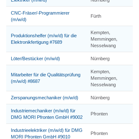
CNC-Fräser/-Programmierer
Fürth
(m/w/d)
Kempten,
Produktionshelfer (m/w/d) für die
Memmingen,
Elektronikfertigung #7689
Nesselwang
Löter/Bestücker (m/w/d)
Nürnberg
Kempten,
Mitarbeiter für die Qualitätsprüfung
Memmingen,
(m/w/d) #8687
Nesselwang
Zerspanungsmechaniker (m/w/d)
Nürnberg
Industriemechaniker (m/w/d) für
Pfronten
DMG MORI Pfronten GmbH #9002
Industrieelektriker (m/w/d) für DMG
Pfronten
MORI Pfronten GmbH #9010