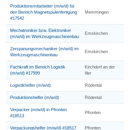
Produktionsmitarbeiter (m/w/d) für
den Bereich Magnetspulenfertigung
Memmingen
#17542
Mechatroniker bzw. Elektroniker
Emskirchen
(m/w/d) im Werkzeugmaschinenbau
Zerspanungsmechaniker (m/w/d) im
Emskirchen
Werkzeugmaschinenbau
Fachkraft im Bereich Logistik
Kirchdorf an der
(m/w/d) #17999
Iller
Logistikhelfer (m/w/d)
Rödental
Produktionshelfer (m/w/d)
Rödental
Verpacker (m/w/d) in Pfronten
Pfronten
#18513
Verpackungshelfer (m/w/d) #18517
Pfronten