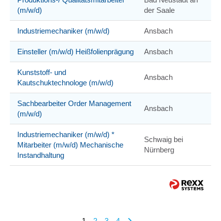
(m/w/d)
der Saale
Industriemechaniker (m/w/d)
Ansbach
Einsteller (m/w/d) Heißfolienprägung
Ansbach
Kunststoff- und
Ansbach
Kautschuktechnologe (m/w/d)
Sachbearbeiter Order Management
Ansbach
(m/w/d)
Industriemechaniker (m/w/d) *
Schwaig bei
Mitarbeiter (m/w/d) Mechanische
Nürnberg
Instandhaltung
1
2
3
4