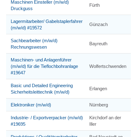
Maschinen Einsteller (m/w/d)
Fürth
Druckguss
Lagermitarbeiter/ Gabelstaplerfahrer
Günzach
(m/w/d) #19572
Sachbearbeiter (m/w/d)
Bayreuth
Rechnungswesen
Maschinen- und Anlagenführer
(m/w/d) für die Tieflochbohranlage
Wolfertschwenden
#19647
Basic und Detailed Engineering
Erlangen
Sicherheitsleittechnik (m/w/d)
Elektroniker (m/w/d)
Nürnberg
Industrie- / Exportverpacker (m/w/d)
Kirchdorf an der
#19695
Iller
Produktions-/ Qualitätsmitarbeiter
Bad Neustadt an