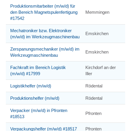
Produktionsmitarbeiter (m/w/d) für
den Bereich Magnetspulenfertigung
Memmingen
#17542
Mechatroniker bzw. Elektroniker
Emskirchen
(m/w/d) im Werkzeugmaschinenbau
Zerspanungsmechaniker (m/w/d) im
Emskirchen
Werkzeugmaschinenbau
Fachkraft im Bereich Logistik
Kirchdorf an der
(m/w/d) #17999
Iller
Logistikhelfer (m/w/d)
Rödental
Produktionshelfer (m/w/d)
Rödental
Verpacker (m/w/d) in Pfronten
Pfronten
#18513
Verpackungshelfer (m/w/d) #18517
Pfronten