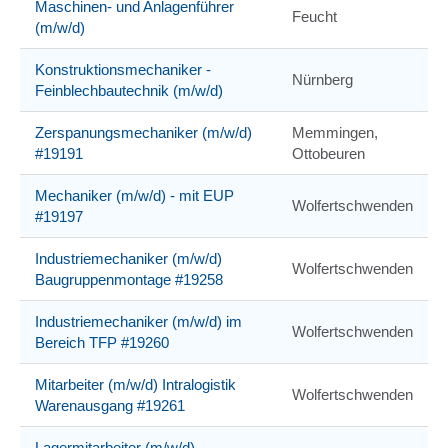
Maschinen- und Anlagenführer
Feucht
(m/w/d)
Konstruktionsmechaniker -
Nürnberg
Feinblechbautechnik (m/w/d)
Zerspanungsmechaniker (m/w/d)
Memmingen,
#19191
Ottobeuren
Mechaniker (m/w/d) - mit EUP
Wolfertschwenden
#19197
Industriemechaniker (m/w/d)
Wolfertschwenden
Baugruppenmontage #19258
Industriemechaniker (m/w/d) im
Wolfertschwenden
Bereich TFP #19260
Mitarbeiter (m/w/d) Intralogistik
Wolfertschwenden
Warenausgang #19261
Lagermitarbeiter (m/w/d)