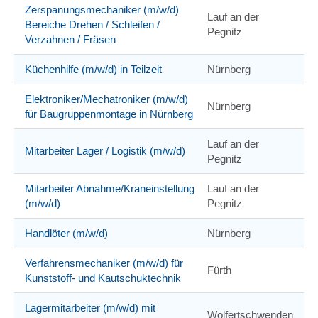
Zerspanungsmechaniker (m/w/d)
Lauf an der
Bereiche Drehen / Schleifen /
Pegnitz
Verzahnen / Fräsen
Küchenhilfe (m/w/d) in Teilzeit
Nürnberg
Elektroniker/Mechatroniker (m/w/d)
Nürnberg
für Baugruppenmontage in Nürnberg
Lauf an der
Mitarbeiter Lager / Logistik (m/w/d)
Pegnitz
Mitarbeiter Abnahme/Kraneinstellung
Lauf an der
(m/w/d)
Pegnitz
Handlöter (m/w/d)
Nürnberg
Verfahrensmechaniker (m/w/d) für
Fürth
Kunststoff- und Kautschuktechnik
Lagermitarbeiter (m/w/d) mit
Wolfertschwenden