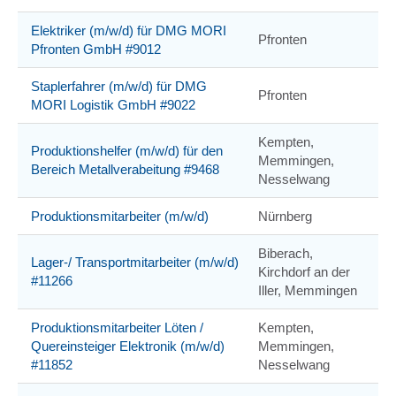
Elektriker (m/w/d) für DMG MORI
Pfronten
Pfronten GmbH #9012
Staplerfahrer (m/w/d) für DMG
Pfronten
MORI Logistik GmbH #9022
Kempten,
Produktionshelfer (m/w/d) für den
Memmingen,
Bereich Metallverabeitung #9468
Nesselwang
Produktionsmitarbeiter (m/w/d)
Nürnberg
Biberach,
Lager-/ Transportmitarbeiter (m/w/d)
Kirchdorf an der
#11266
Iller, Memmingen
Produktionsmitarbeiter Löten /
Kempten,
Quereinsteiger Elektronik (m/w/d)
Memmingen,
#11852
Nesselwang