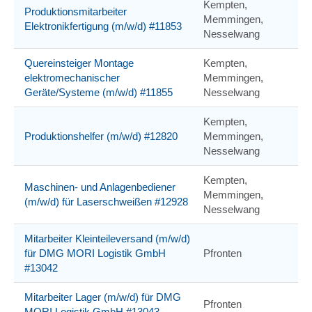
Kempten,
Produktionsmitarbeiter
Memmingen,
Elektronikfertigung (m/w/d) #11853
Nesselwang
Quereinsteiger Montage
Kempten,
elektromechanischer
Memmingen,
Geräte/Systeme (m/w/d) #11855
Nesselwang
Kempten,
Produktionshelfer (m/w/d) #12820
Memmingen,
Nesselwang
Kempten,
Maschinen- und Anlagenbediener
Memmingen,
(m/w/d) für Laserschweißen #12928
Nesselwang
Mitarbeiter Kleinteileversand (m/w/d)
für DMG MORI Logistik GmbH
Pfronten
#13042
Mitarbeiter Lager (m/w/d) für DMG
Pfronten
MORI Logistik GmbH #13043