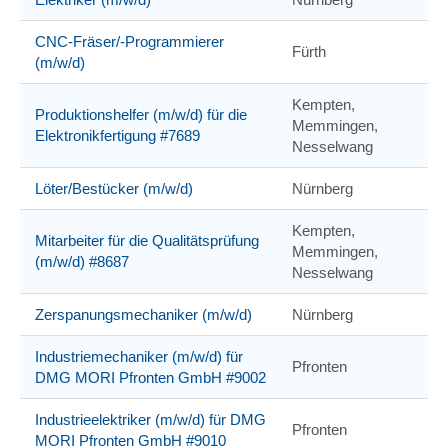
CNC-Fräser/-Programmierer
Fürth
(m/w/d)
Kempten,
Produktionshelfer (m/w/d) für die
Memmingen,
Elektronikfertigung #7689
Nesselwang
Löter/Bestücker (m/w/d)
Nürnberg
Kempten,
Mitarbeiter für die Qualitätsprüfung
Memmingen,
(m/w/d) #8687
Nesselwang
Zerspanungsmechaniker (m/w/d)
Nürnberg
Industriemechaniker (m/w/d) für
Pfronten
DMG MORI Pfronten GmbH #9002
Industrieelektriker (m/w/d) für DMG
Pfronten
MORI Pfronten GmbH #9010