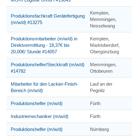
Kempten,
Produktionsfachkraft Gerätefertigung
Memmingen,
(m/w/d) #13275
Nesselwang
Produktionsmitarbeiter (m/w/d) in
Kempten,
Direktvermittlung - 18,37€ bis
Marktoberdorf,
20,00€/ Stunde #14057
Obergünzburg
Produktionshelfer/Steckkraft (m/w/d)
Memmingen,
#14782
Ottobeuren
Mitarbeiter für den Lackier-Finish-
Lauf an der
Bereich (m/w/d)
Pegnitz
Produktionshelfer (m/w/d)
Fürth
Industriemechaniker (m/w/d)
Fürth
Produktionshelfer (m/w/d)
Nürnberg