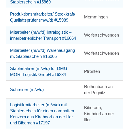
Staplerschein #15969
Produktionsmitarbeiter/ Steckkraft/
Memmingen
Qualitätsprüfer (m/w/d) #15989
Mitarbeiter (m/w/d) Intralogistik –
Wolfertschwenden
innerbetrieblicher Transport #16064
Mitarbeiter (m/w/d) Warenausgang
Wolfertschwenden
m. Staplerschein #16065
Staplerfahrer (m/w/d) für DMG
Pfronten
MORI Logistik GmbH #16284
Röthenbach an
Schreiner (m/w/d)
der Pegnitz
Logistikmitarbeiter (m/w/d) mit
Biberach,
Staplerschein für einen namhaften
Kirchdorf an der
Konzern aus Kirchdorf an der Iller
Iller
und Biberach #17197