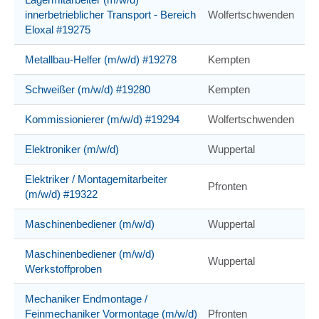
innerbetrieblicher Transport - Bereich
Wolfertschwenden
Eloxal #19275
Metallbau-Helfer (m/w/d) #19278
Kempten
Schweißer (m/w/d) #19280
Kempten
Kommissionierer (m/w/d) #19294
Wolfertschwenden
Elektroniker (m/w/d)
Wuppertal
Elektriker / Montagemitarbeiter
Pfronten
(m/w/d) #19322
Maschinenbediener (m/w/d)
Wuppertal
Maschinenbediener (m/w/d)
Wuppertal
Werkstoffproben
Mechaniker Endmontage /
Feinmechaniker Vormontage (m/w/d)
Pfronten