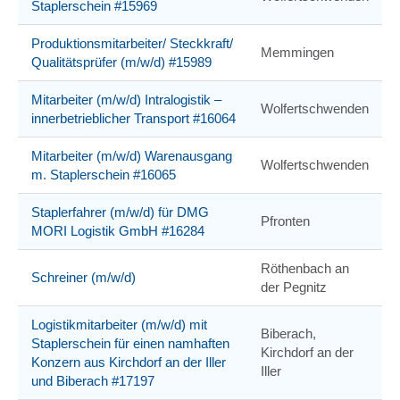
Staplerschein #15969
Produktionsmitarbeiter/ Steckkraft/
Memmingen
Qualitätsprüfer (m/w/d) #15989
Mitarbeiter (m/w/d) Intralogistik –
Wolfertschwenden
innerbetrieblicher Transport #16064
Mitarbeiter (m/w/d) Warenausgang
Wolfertschwenden
m. Staplerschein #16065
Staplerfahrer (m/w/d) für DMG
Pfronten
MORI Logistik GmbH #16284
Röthenbach an
Schreiner (m/w/d)
der Pegnitz
Logistikmitarbeiter (m/w/d) mit
Biberach,
Staplerschein für einen namhaften
Kirchdorf an der
Konzern aus Kirchdorf an der Iller
Iller
und Biberach #17197