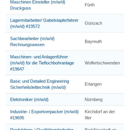
Maschinen Einsteller (m/w/d)
Fürth
Druckguss
Lagermitarbeiter/ Gabelstaplerfahrer
Günzach
(m/w/d) #19572
Sachbearbeiter (m/w/d)
Bayreuth
Rechnungswesen
Maschinen- und Anlagenführer
(m/w/d) für die Tieflochbohranlage
Wolfertschwenden
#19647
Basic und Detailed Engineering
Erlangen
Sicherheitsleittechnik (m/w/d)
Elektroniker (m/w/d)
Nürnberg
Industrie- / Exportverpacker (m/w/d)
Kirchdorf an der
#19695
Iller
Produktions-/ Qualitätsmitarbeiter
Bad Neustadt an