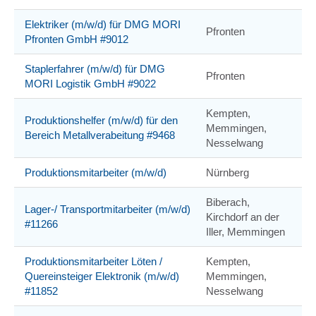
Elektriker (m/w/d) für DMG MORI
Pfronten
Pfronten GmbH #9012
Staplerfahrer (m/w/d) für DMG
Pfronten
MORI Logistik GmbH #9022
Kempten,
Produktionshelfer (m/w/d) für den
Memmingen,
Bereich Metallverabeitung #9468
Nesselwang
Produktionsmitarbeiter (m/w/d)
Nürnberg
Biberach,
Lager-/ Transportmitarbeiter (m/w/d)
Kirchdorf an der
#11266
Iller, Memmingen
Produktionsmitarbeiter Löten /
Kempten,
Quereinsteiger Elektronik (m/w/d)
Memmingen,
#11852
Nesselwang