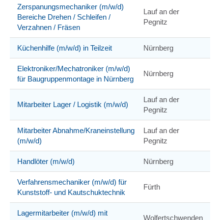
Zerspanungsmechaniker (m/w/d)
Lauf an der
Bereiche Drehen / Schleifen /
Pegnitz
Verzahnen / Fräsen
Küchenhilfe (m/w/d) in Teilzeit
Nürnberg
Elektroniker/Mechatroniker (m/w/d)
Nürnberg
für Baugruppenmontage in Nürnberg
Lauf an der
Mitarbeiter Lager / Logistik (m/w/d)
Pegnitz
Mitarbeiter Abnahme/Kraneinstellung
Lauf an der
(m/w/d)
Pegnitz
Handlöter (m/w/d)
Nürnberg
Verfahrensmechaniker (m/w/d) für
Fürth
Kunststoff- und Kautschuktechnik
Lagermitarbeiter (m/w/d) mit
Wolfertschwenden