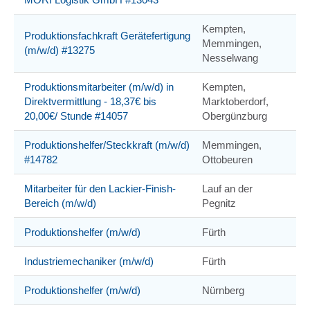
Kempten,
Produktionsfachkraft Gerätefertigung
Memmingen,
(m/w/d) #13275
Nesselwang
Produktionsmitarbeiter (m/w/d) in
Kempten,
Direktvermittlung - 18,37€ bis
Marktoberdorf,
20,00€/ Stunde #14057
Obergünzburg
Produktionshelfer/Steckkraft (m/w/d)
Memmingen,
#14782
Ottobeuren
Mitarbeiter für den Lackier-Finish-
Lauf an der
Bereich (m/w/d)
Pegnitz
Produktionshelfer (m/w/d)
Fürth
Industriemechaniker (m/w/d)
Fürth
Produktionshelfer (m/w/d)
Nürnberg