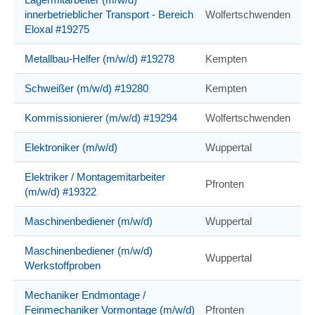
innerbetrieblicher Transport - Bereich
Wolfertschwenden
Eloxal #19275
Metallbau-Helfer (m/w/d) #19278
Kempten
Schweißer (m/w/d) #19280
Kempten
Kommissionierer (m/w/d) #19294
Wolfertschwenden
Elektroniker (m/w/d)
Wuppertal
Elektriker / Montagemitarbeiter
Pfronten
(m/w/d) #19322
Maschinenbediener (m/w/d)
Wuppertal
Maschinenbediener (m/w/d)
Wuppertal
Werkstoffproben
Mechaniker Endmontage /
Feinmechaniker Vormontage (m/w/d)
Pfronten