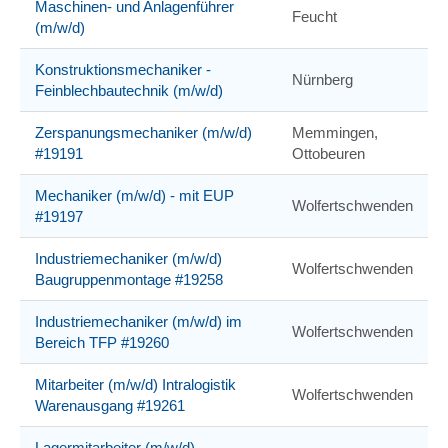
Maschinen- und Anlagenführer
Feucht
(m/w/d)
Konstruktionsmechaniker -
Nürnberg
Feinblechbautechnik (m/w/d)
Zerspanungsmechaniker (m/w/d)
Memmingen,
#19191
Ottobeuren
Mechaniker (m/w/d) - mit EUP
Wolfertschwenden
#19197
Industriemechaniker (m/w/d)
Wolfertschwenden
Baugruppenmontage #19258
Industriemechaniker (m/w/d) im
Wolfertschwenden
Bereich TFP #19260
Mitarbeiter (m/w/d) Intralogistik
Wolfertschwenden
Warenausgang #19261
Lagermitarbeiter (m/w/d)