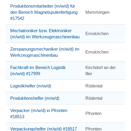
Produktionsmitarbeiter (m/w/d) für
den Bereich Magnetspulenfertigung
Memmingen
#17542
Mechatroniker bzw. Elektroniker
Emskirchen
(m/w/d) im Werkzeugmaschinenbau
Zerspanungsmechaniker (m/w/d) im
Emskirchen
Werkzeugmaschinenbau
Fachkraft im Bereich Logistik
Kirchdorf an der
(m/w/d) #17999
Iller
Logistikhelfer (m/w/d)
Rödental
Produktionshelfer (m/w/d)
Rödental
Verpacker (m/w/d) in Pfronten
Pfronten
#18513
Verpackungshelfer (m/w/d) #18517
Pfronten