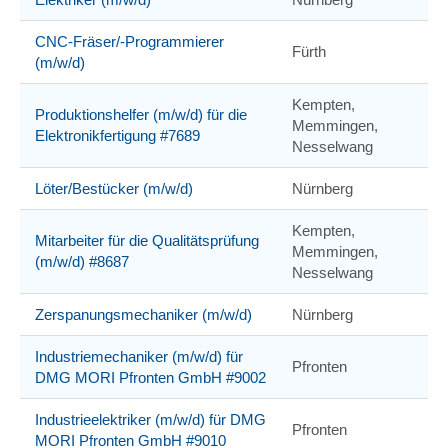
CNC-Fräser/-Programmierer
Fürth
(m/w/d)
Kempten,
Produktionshelfer (m/w/d) für die
Memmingen,
Elektronikfertigung #7689
Nesselwang
Löter/Bestücker (m/w/d)
Nürnberg
Kempten,
Mitarbeiter für die Qualitätsprüfung
Memmingen,
(m/w/d) #8687
Nesselwang
Zerspanungsmechaniker (m/w/d)
Nürnberg
Industriemechaniker (m/w/d) für
Pfronten
DMG MORI Pfronten GmbH #9002
Industrieelektriker (m/w/d) für DMG
Pfronten
MORI Pfronten GmbH #9010