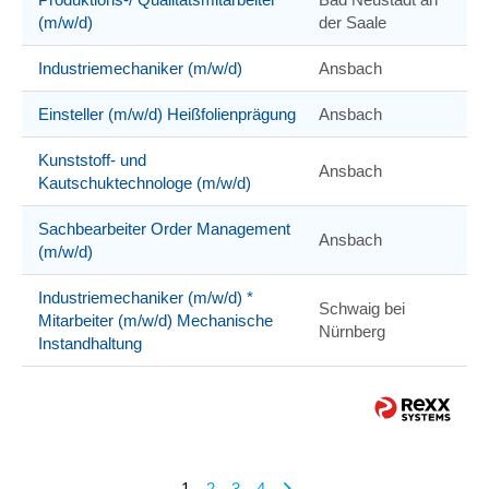
(m/w/d)
der Saale
Industriemechaniker (m/w/d)
Ansbach
Einsteller (m/w/d) Heißfolienprägung
Ansbach
Kunststoff- und
Ansbach
Kautschuktechnologe (m/w/d)
Sachbearbeiter Order Management
Ansbach
(m/w/d)
Industriemechaniker (m/w/d) *
Schwaig bei
Mitarbeiter (m/w/d) Mechanische
Nürnberg
Instandhaltung
1
2
3
4