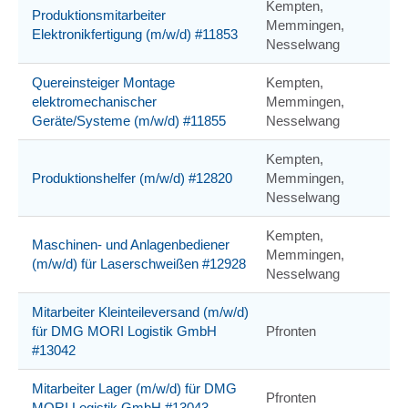
Kempten,
Produktionsmitarbeiter
Memmingen,
Elektronikfertigung (m/w/d) #11853
Nesselwang
Quereinsteiger Montage
Kempten,
elektromechanischer
Memmingen,
Geräte/Systeme (m/w/d) #11855
Nesselwang
Kempten,
Produktionshelfer (m/w/d) #12820
Memmingen,
Nesselwang
Kempten,
Maschinen- und Anlagenbediener
Memmingen,
(m/w/d) für Laserschweißen #12928
Nesselwang
Mitarbeiter Kleinteileversand (m/w/d)
für DMG MORI Logistik GmbH
Pfronten
#13042
Mitarbeiter Lager (m/w/d) für DMG
Pfronten
MORI Logistik GmbH #13043