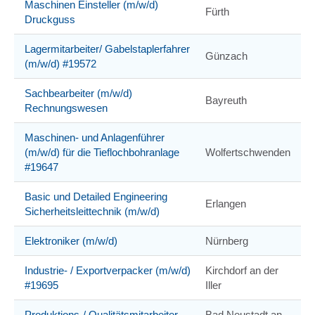
Maschinen Einsteller (m/w/d)
Fürth
Druckguss
Lagermitarbeiter/ Gabelstaplerfahrer
Günzach
(m/w/d) #19572
Sachbearbeiter (m/w/d)
Bayreuth
Rechnungswesen
Maschinen- und Anlagenführer
(m/w/d) für die Tieflochbohranlage
Wolfertschwenden
#19647
Basic und Detailed Engineering
Erlangen
Sicherheitsleittechnik (m/w/d)
Elektroniker (m/w/d)
Nürnberg
Industrie- / Exportverpacker (m/w/d)
Kirchdorf an der
#19695
Iller
Produktions-/ Qualitätsmitarbeiter
Bad Neustadt an