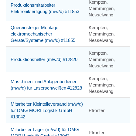
Kempten,
Produktionsmitarbeiter
Memmingen,
Elektronikfertigung (m/w/d) #11853
Nesselwang
Quereinsteiger Montage
Kempten,
elektromechanischer
Memmingen,
Geräte/Systeme (m/w/d) #11855
Nesselwang
Kempten,
Produktionshelfer (m/w/d) #12820
Memmingen,
Nesselwang
Kempten,
Maschinen- und Anlagenbediener
Memmingen,
(m/w/d) für Laserschweißen #12928
Nesselwang
Mitarbeiter Kleinteileversand (m/w/d)
für DMG MORI Logistik GmbH
Pfronten
#13042
Mitarbeiter Lager (m/w/d) für DMG
Pfronten
MORI Logistik GmbH #13043