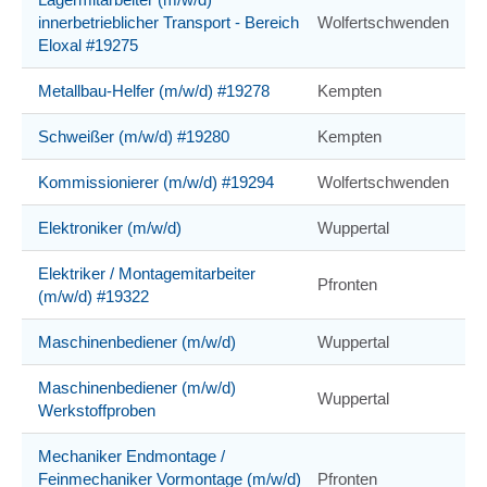
innerbetrieblicher Transport - Bereich
Wolfertschwenden
Eloxal #19275
Metallbau-Helfer (m/w/d) #19278
Kempten
Schweißer (m/w/d) #19280
Kempten
Kommissionierer (m/w/d) #19294
Wolfertschwenden
Elektroniker (m/w/d)
Wuppertal
Elektriker / Montagemitarbeiter
Pfronten
(m/w/d) #19322
Maschinenbediener (m/w/d)
Wuppertal
Maschinenbediener (m/w/d)
Wuppertal
Werkstoffproben
Mechaniker Endmontage /
Feinmechaniker Vormontage (m/w/d)
Pfronten