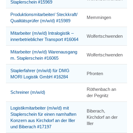
Staplerschein #15969
Produktionsmitarbeiter/ Steckkraft/
Memmingen
Qualitätsprüfer (m/w/d) #15989
Mitarbeiter (m/w/d) Intralogistik –
Wolfertschwenden
innerbetrieblicher Transport #16064
Mitarbeiter (m/w/d) Warenausgang
Wolfertschwenden
m. Staplerschein #16065
Staplerfahrer (m/w/d) für DMG
Pfronten
MORI Logistik GmbH #16284
Röthenbach an
Schreiner (m/w/d)
der Pegnitz
Logistikmitarbeiter (m/w/d) mit
Biberach,
Staplerschein für einen namhaften
Kirchdorf an der
Konzern aus Kirchdorf an der Iller
Iller
und Biberach #17197