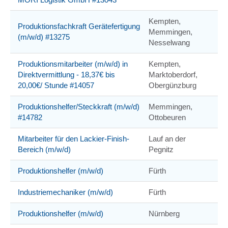
Kempten,
Produktionsfachkraft Gerätefertigung
Memmingen,
(m/w/d) #13275
Nesselwang
Produktionsmitarbeiter (m/w/d) in
Kempten,
Direktvermittlung - 18,37€ bis
Marktoberdorf,
20,00€/ Stunde #14057
Obergünzburg
Produktionshelfer/Steckkraft (m/w/d)
Memmingen,
#14782
Ottobeuren
Mitarbeiter für den Lackier-Finish-
Lauf an der
Bereich (m/w/d)
Pegnitz
Produktionshelfer (m/w/d)
Fürth
Industriemechaniker (m/w/d)
Fürth
Produktionshelfer (m/w/d)
Nürnberg