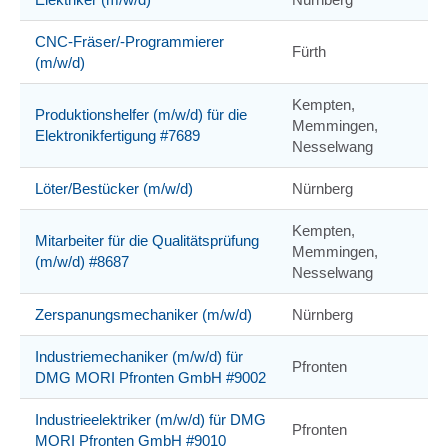
CNC-Fräser/-Programmierer
Fürth
(m/w/d)
Kempten,
Produktionshelfer (m/w/d) für die
Memmingen,
Elektronikfertigung #7689
Nesselwang
Löter/Bestücker (m/w/d)
Nürnberg
Kempten,
Mitarbeiter für die Qualitätsprüfung
Memmingen,
(m/w/d) #8687
Nesselwang
Zerspanungsmechaniker (m/w/d)
Nürnberg
Industriemechaniker (m/w/d) für
Pfronten
DMG MORI Pfronten GmbH #9002
Industrieelektriker (m/w/d) für DMG
Pfronten
MORI Pfronten GmbH #9010