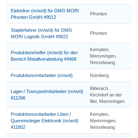
Elektriker (m/w/d) für DMG MORI
Pfronten
Pfronten GmbH #9012
Staplerfahrer (m/w/d) für DMG
Pfronten
MORI Logistik GmbH #9022
Kempten,
Produktionshelfer (m/w/d) für den
Memmingen,
Bereich Metallverabeitung #9468
Nesselwang
Produktionsmitarbeiter (m/w/d)
Nürnberg
Biberach,
Lager-/ Transportmitarbeiter (m/w/d)
Kirchdorf an der
#11266
Iller, Memmingen
Produktionsmitarbeiter Löten /
Kempten,
Quereinsteiger Elektronik (m/w/d)
Memmingen,
#11852
Nesselwang