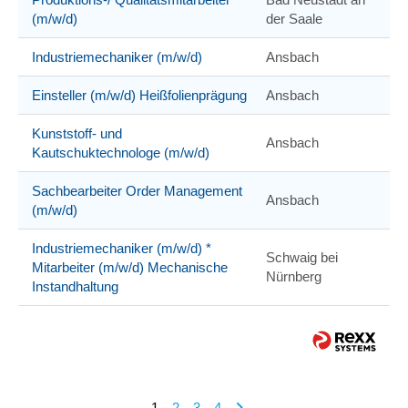
(m/w/d)
der Saale
Industriemechaniker (m/w/d)
Ansbach
Einsteller (m/w/d) Heißfolienprägung
Ansbach
Kunststoff- und
Ansbach
Kautschuktechnologe (m/w/d)
Sachbearbeiter Order Management
Ansbach
(m/w/d)
Industriemechaniker (m/w/d) *
Schwaig bei
Mitarbeiter (m/w/d) Mechanische
Nürnberg
Instandhaltung
1
2
3
4