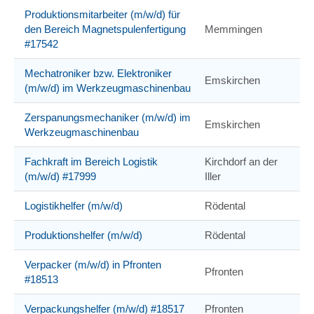
Produktionsmitarbeiter (m/w/d) für
den Bereich Magnetspulenfertigung
Memmingen
#17542
Mechatroniker bzw. Elektroniker
Emskirchen
(m/w/d) im Werkzeugmaschinenbau
Zerspanungsmechaniker (m/w/d) im
Emskirchen
Werkzeugmaschinenbau
Fachkraft im Bereich Logistik
Kirchdorf an der
(m/w/d) #17999
Iller
Logistikhelfer (m/w/d)
Rödental
Produktionshelfer (m/w/d)
Rödental
Verpacker (m/w/d) in Pfronten
Pfronten
#18513
Verpackungshelfer (m/w/d) #18517
Pfronten