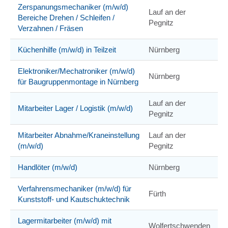
Zerspanungsmechaniker (m/w/d)
Lauf an der
Bereiche Drehen / Schleifen /
Pegnitz
Verzahnen / Fräsen
Küchenhilfe (m/w/d) in Teilzeit
Nürnberg
Elektroniker/Mechatroniker (m/w/d)
Nürnberg
für Baugruppenmontage in Nürnberg
Lauf an der
Mitarbeiter Lager / Logistik (m/w/d)
Pegnitz
Mitarbeiter Abnahme/Kraneinstellung
Lauf an der
(m/w/d)
Pegnitz
Handlöter (m/w/d)
Nürnberg
Verfahrensmechaniker (m/w/d) für
Fürth
Kunststoff- und Kautschuktechnik
Lagermitarbeiter (m/w/d) mit
Wolfertschwenden