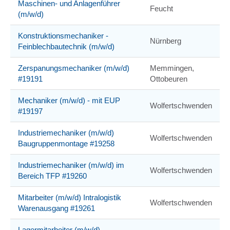
Maschinen- und Anlagenführer
Feucht
(m/w/d)
Konstruktionsmechaniker -
Nürnberg
Feinblechbautechnik (m/w/d)
Zerspanungsmechaniker (m/w/d)
Memmingen,
#19191
Ottobeuren
Mechaniker (m/w/d) - mit EUP
Wolfertschwenden
#19197
Industriemechaniker (m/w/d)
Wolfertschwenden
Baugruppenmontage #19258
Industriemechaniker (m/w/d) im
Wolfertschwenden
Bereich TFP #19260
Mitarbeiter (m/w/d) Intralogistik
Wolfertschwenden
Warenausgang #19261
Lagermitarbeiter (m/w/d)