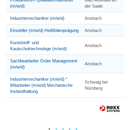
(m/w/d)
der Saale
Industriemechaniker (m/w/d)
Ansbach
Einsteller (m/w/d) Heißfolienprägung
Ansbach
Kunststoff- und
Ansbach
Kautschuktechnologe (m/w/d)
Sachbearbeiter Order Management
Ansbach
(m/w/d)
Industriemechaniker (m/w/d) *
Schwaig bei
Mitarbeiter (m/w/d) Mechanische
Nürnberg
Instandhaltung
1
2
3
4