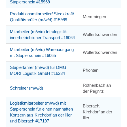
Staplerschein #15969
Produktionsmitarbeiter/ Steckkraft/
Memmingen
Qualitätsprüfer (m/w/d) #15989
Mitarbeiter (m/w/d) Intralogistik –
Wolfertschwenden
innerbetrieblicher Transport #16064
Mitarbeiter (m/w/d) Warenausgang
Wolfertschwenden
m. Staplerschein #16065
Staplerfahrer (m/w/d) für DMG
Pfronten
MORI Logistik GmbH #16284
Röthenbach an
Schreiner (m/w/d)
der Pegnitz
Logistikmitarbeiter (m/w/d) mit
Biberach,
Staplerschein für einen namhaften
Kirchdorf an der
Konzern aus Kirchdorf an der Iller
Iller
und Biberach #17197