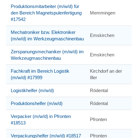
Produktionsmitarbeiter (m/w/d) für
den Bereich Magnetspulenfertigung
Memmingen
#17542
Mechatroniker bzw. Elektroniker
Emskirchen
(m/w/d) im Werkzeugmaschinenbau
Zerspanungsmechaniker (m/w/d) im
Emskirchen
Werkzeugmaschinenbau
Fachkraft im Bereich Logistik
Kirchdorf an der
(m/w/d) #17999
Iller
Logistikhelfer (m/w/d)
Rödental
Produktionshelfer (m/w/d)
Rödental
Verpacker (m/w/d) in Pfronten
Pfronten
#18513
Verpackungshelfer (m/w/d) #18517
Pfronten