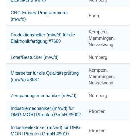
CNC-Fräser/-Programmierer
Fürth
(m/w/d)
Kempten,
Produktionshelfer (m/w/d) für die
Memmingen,
Elektronikfertigung #7689
Nesselwang
Löter/Bestücker (m/w/d)
Nürnberg
Kempten,
Mitarbeiter für die Qualitätsprüfung
Memmingen,
(m/w/d) #8687
Nesselwang
Zerspanungsmechaniker (m/w/d)
Nürnberg
Industriemechaniker (m/w/d) für
Pfronten
DMG MORI Pfronten GmbH #9002
Industrieelektriker (m/w/d) für DMG
Pfronten
MORI Pfronten GmbH #9010