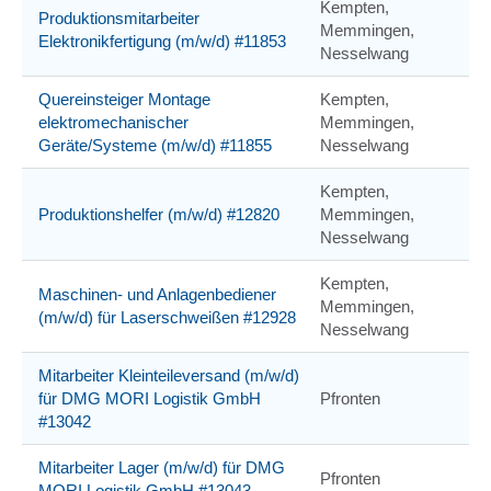
Kempten,
Produktionsmitarbeiter
Memmingen,
Elektronikfertigung (m/w/d) #11853
Nesselwang
Quereinsteiger Montage
Kempten,
elektromechanischer
Memmingen,
Geräte/Systeme (m/w/d) #11855
Nesselwang
Kempten,
Produktionshelfer (m/w/d) #12820
Memmingen,
Nesselwang
Kempten,
Maschinen- und Anlagenbediener
Memmingen,
(m/w/d) für Laserschweißen #12928
Nesselwang
Mitarbeiter Kleinteileversand (m/w/d)
für DMG MORI Logistik GmbH
Pfronten
#13042
Mitarbeiter Lager (m/w/d) für DMG
Pfronten
MORI Logistik GmbH #13043