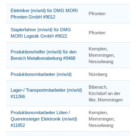
Elektriker (m/w/d) für DMG MORI
Pfronten
Pfronten GmbH #9012
Staplerfahrer (m/w/d) für DMG
Pfronten
MORI Logistik GmbH #9022
Kempten,
Produktionshelfer (m/w/d) für den
Memmingen,
Bereich Metallverabeitung #9468
Nesselwang
Produktionsmitarbeiter (m/w/d)
Nürnberg
Biberach,
Lager-/ Transportmitarbeiter (m/w/d)
Kirchdorf an der
#11266
Iller, Memmingen
Produktionsmitarbeiter Löten /
Kempten,
Quereinsteiger Elektronik (m/w/d)
Memmingen,
#11852
Nesselwang