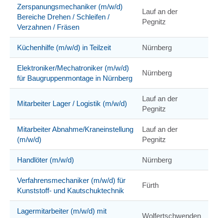
Zerspanungsmechaniker (m/w/d)
Lauf an der
Bereiche Drehen / Schleifen /
Pegnitz
Verzahnen / Fräsen
Küchenhilfe (m/w/d) in Teilzeit
Nürnberg
Elektroniker/Mechatroniker (m/w/d)
Nürnberg
für Baugruppenmontage in Nürnberg
Lauf an der
Mitarbeiter Lager / Logistik (m/w/d)
Pegnitz
Mitarbeiter Abnahme/Kraneinstellung
Lauf an der
(m/w/d)
Pegnitz
Handlöter (m/w/d)
Nürnberg
Verfahrensmechaniker (m/w/d) für
Fürth
Kunststoff- und Kautschuktechnik
Lagermitarbeiter (m/w/d) mit
Wolfertschwenden