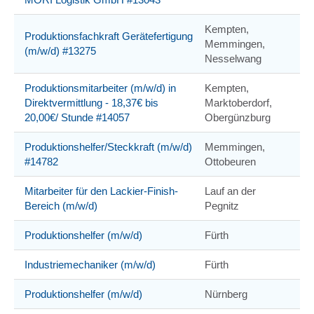
Kempten,
Produktionsfachkraft Gerätefertigung
Memmingen,
(m/w/d) #13275
Nesselwang
Produktionsmitarbeiter (m/w/d) in
Kempten,
Direktvermittlung - 18,37€ bis
Marktoberdorf,
20,00€/ Stunde #14057
Obergünzburg
Produktionshelfer/Steckkraft (m/w/d)
Memmingen,
#14782
Ottobeuren
Mitarbeiter für den Lackier-Finish-
Lauf an der
Bereich (m/w/d)
Pegnitz
Produktionshelfer (m/w/d)
Fürth
Industriemechaniker (m/w/d)
Fürth
Produktionshelfer (m/w/d)
Nürnberg