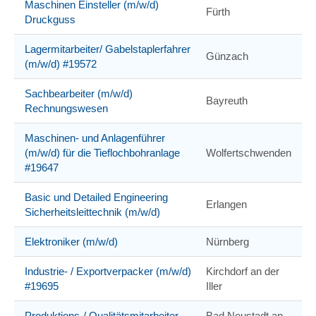
Maschinen Einsteller (m/w/d)
Fürth
Druckguss
Lagermitarbeiter/ Gabelstaplerfahrer
Günzach
(m/w/d) #19572
Sachbearbeiter (m/w/d)
Bayreuth
Rechnungswesen
Maschinen- und Anlagenführer
(m/w/d) für die Tieflochbohranlage
Wolfertschwenden
#19647
Basic und Detailed Engineering
Erlangen
Sicherheitsleittechnik (m/w/d)
Elektroniker (m/w/d)
Nürnberg
Industrie- / Exportverpacker (m/w/d)
Kirchdorf an der
#19695
Iller
Produktions-/ Qualitätsmitarbeiter
Bad Neustadt an