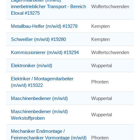
innerbetrieblicher Transport - Bereich
Wolfertschwenden
Eloxal #19275
Metallbau-Helfer (m/w/d) #19278
Kempten
Schweißer (m/w/d) #19280
Kempten
Kommissionierer (m/w/d) #19294
Wolfertschwenden
Elektroniker (m/w/d)
Wuppertal
Elektriker / Montagemitarbeiter
Pfronten
(m/w/d) #19322
Maschinenbediener (m/w/d)
Wuppertal
Maschinenbediener (m/w/d)
Wuppertal
Werkstoffproben
Mechaniker Endmontage /
Feinmechaniker Vormontage (m/w/d)
Pfronten