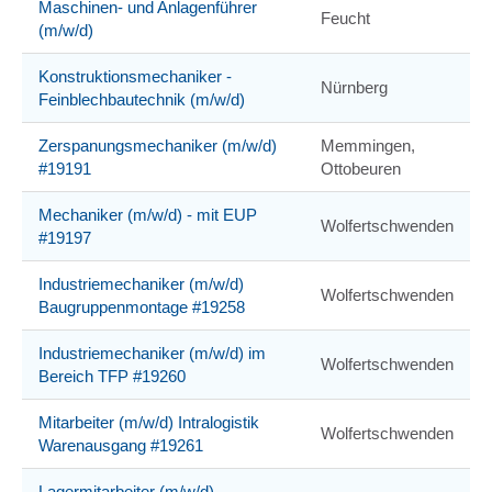
Maschinen- und Anlagenführer
Feucht
(m/w/d)
Konstruktionsmechaniker -
Nürnberg
Feinblechbautechnik (m/w/d)
Zerspanungsmechaniker (m/w/d)
Memmingen,
#19191
Ottobeuren
Mechaniker (m/w/d) - mit EUP
Wolfertschwenden
#19197
Industriemechaniker (m/w/d)
Wolfertschwenden
Baugruppenmontage #19258
Industriemechaniker (m/w/d) im
Wolfertschwenden
Bereich TFP #19260
Mitarbeiter (m/w/d) Intralogistik
Wolfertschwenden
Warenausgang #19261
Lagermitarbeiter (m/w/d)