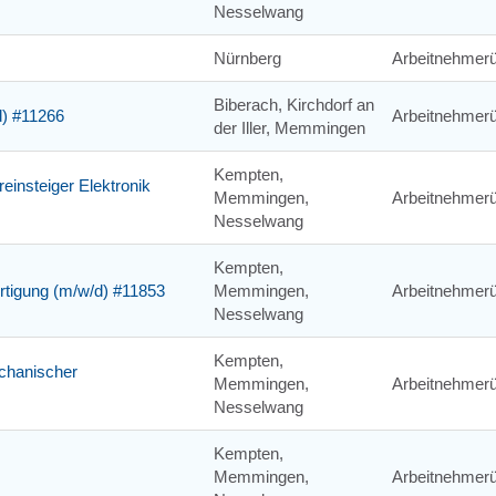
Nesselwang
Nürnberg
Arbeitnehmerü
Biberach, Kirchdorf an
d) #11266
Arbeitnehmerü
der Iller, Memmingen
Kempten,
einsteiger Elektronik
Memmingen,
Arbeitnehmerü
Nesselwang
Kempten,
ertigung (m/w/d) #11853
Memmingen,
Arbeitnehmerü
Nesselwang
Kempten,
chanischer
Memmingen,
Arbeitnehmerü
Nesselwang
Kempten,
Memmingen,
Arbeitnehmerü