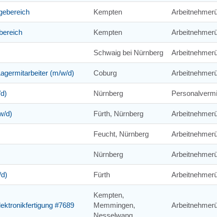
gebereich
Kempten
Arbeitnehmerü
bereich
Kempten
Arbeitnehmerü
Schwaig bei Nürnberg
Arbeitnehmer
Lagermitarbeiter (m/w/d)
Coburg
Arbeitnehmerü
/d)
Nürnberg
Personalvermi
w/d)
Fürth, Nürnberg
Arbeitnehmerü
Feucht, Nürnberg
Arbeitnehmerü
Nürnberg
Arbeitnehmerü
/d)
Fürth
Arbeitnehmerü
Kempten,
lektronikfertigung #7689
Memmingen,
Arbeitnehmerü
Nesselwang