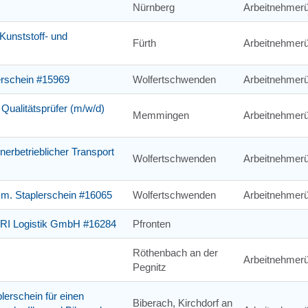
Nürnberg
Arbeitnehmerü
Kunststoff- und
Fürth
Arbeitnehmerü
lerschein #15969
Wolfertschwenden
Arbeitnehmerü
 Qualitätsprüfer (m/w/d)
Memmingen
Arbeitnehmerü
nnerbetrieblicher Transport
Wolfertschwenden
Arbeitnehmerü
 m. Staplerschein #16065
Wolfertschwenden
Arbeitnehmerü
ORI Logistik GmbH #16284
Pfronten
Röthenbach an der
Arbeitnehmerü
Pegnitz
plerschein für einen
Biberach, Kirchdorf an