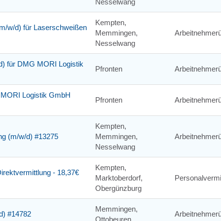
Nesselwang
Kempten,
m/w/d) für Laserschweißen
Memmingen,
Arbeitnehmerü
Nesselwang
w/d) für DMG MORI Logistik
Pfronten
Arbeitnehmerü
MG MORI Logistik GmbH
Pfronten
Arbeitnehmerü
Kempten,
ung (m/w/d) #13275
Memmingen,
Arbeitnehmerü
Nesselwang
Kempten,
irektvermittlung - 18,37€
Marktoberdorf,
Personalvermi
Obergünzburg
Memmingen,
/d) #14782
Arbeitnehmerü
Ottobeuren