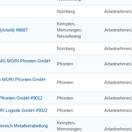
Nürnberg
Arbeitnehmerü
Kempten,
g (m/w/d) #8687
Memmingen,
Arbeitnehmerü
Nesselwang
Nürnberg
Arbeitnehmerü
r DMG MORI Pfronten GmbH
Pfronten
Arbeitnehmerü
DMG MORI Pfronten GmbH
Pfronten
Arbeitnehmerü
 Pfronten GmbH #9012
Pfronten
Arbeitnehmerü
ORI Logistik GmbH #9022
Pfronten
Arbeitnehmerü
Kempten,
Bereich Metallverabeitung
Memmingen,
Arbeitnehmerü