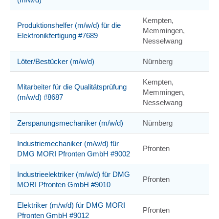
Kempten,
Produktionshelfer (m/w/d) für die
Memmingen,
Elektronikfertigung #7689
Nesselwang
Löter/Bestücker (m/w/d)
Nürnberg
Kempten,
Mitarbeiter für die Qualitätsprüfung
Memmingen,
(m/w/d) #8687
Nesselwang
Zerspanungsmechaniker (m/w/d)
Nürnberg
Industriemechaniker (m/w/d) für
Pfronten
DMG MORI Pfronten GmbH #9002
Industrieelektriker (m/w/d) für DMG
Pfronten
MORI Pfronten GmbH #9010
Elektriker (m/w/d) für DMG MORI
Pfronten
Pfronten GmbH #9012