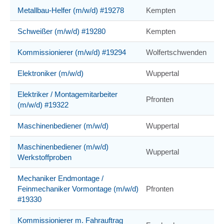
Metallbau-Helfer (m/w/d) #19278
Kempten
Schweißer (m/w/d) #19280
Kempten
Kommissionierer (m/w/d) #19294
Wolfertschwenden
Elektroniker (m/w/d)
Wuppertal
Elektriker / Montagemitarbeiter
Pfronten
(m/w/d) #19322
Maschinenbediener (m/w/d)
Wuppertal
Maschinenbediener (m/w/d)
Wuppertal
Werkstoffproben
Mechaniker Endmontage /
Feinmechaniker Vormontage (m/w/d)
Pfronten
#19330
Kommissionierer m. Fahrauftrag