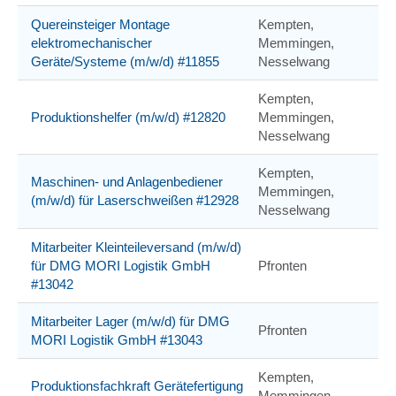
Quereinsteiger Montage
Kempten,
elektromechanischer
Memmingen,
Geräte/Systeme (m/w/d) #11855
Nesselwang
Kempten,
Produktionshelfer (m/w/d) #12820
Memmingen,
Nesselwang
Kempten,
Maschinen- und Anlagenbediener
Memmingen,
(m/w/d) für Laserschweißen #12928
Nesselwang
Mitarbeiter Kleinteileversand (m/w/d)
für DMG MORI Logistik GmbH
Pfronten
#13042
Mitarbeiter Lager (m/w/d) für DMG
Pfronten
MORI Logistik GmbH #13043
Kempten,
Produktionsfachkraft Gerätefertigung
Memmingen,