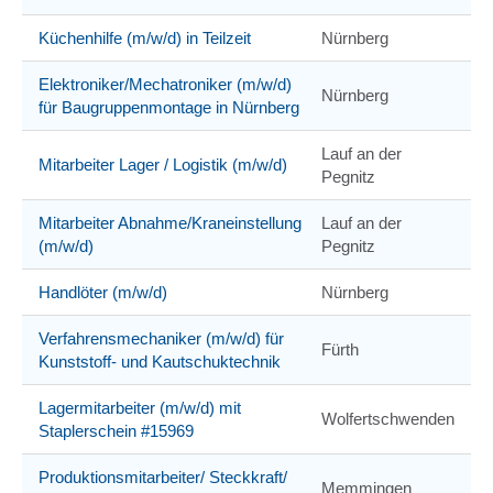
Küchenhilfe (m/w/d) in Teilzeit
Nürnberg
Elektroniker/Mechatroniker (m/w/d)
Nürnberg
für Baugruppenmontage in Nürnberg
Lauf an der
Mitarbeiter Lager / Logistik (m/w/d)
Pegnitz
Mitarbeiter Abnahme/Kraneinstellung
Lauf an der
(m/w/d)
Pegnitz
Handlöter (m/w/d)
Nürnberg
Verfahrensmechaniker (m/w/d) für
Fürth
Kunststoff- und Kautschuktechnik
Lagermitarbeiter (m/w/d) mit
Wolfertschwenden
Staplerschein #15969
Produktionsmitarbeiter/ Steckkraft/
Memmingen