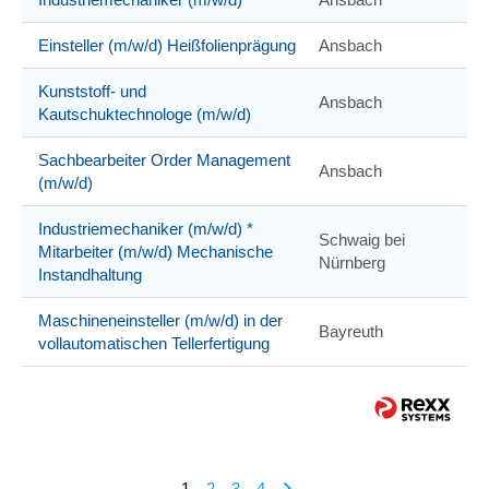
Einsteller (m/w/d) Heißfolienprägung
Ansbach
Kunststoff- und
Ansbach
Kautschuktechnologe (m/w/d)
Sachbearbeiter Order Management
Ansbach
(m/w/d)
Industriemechaniker (m/w/d) *
Schwaig bei
Mitarbeiter (m/w/d) Mechanische
Nürnberg
Instandhaltung
Maschineneinsteller (m/w/d) in der
Bayreuth
vollautomatischen Tellerfertigung
1
2
3
4