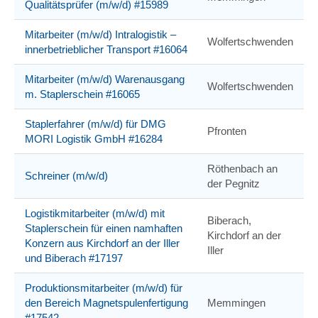
Qualitätsprüfer (m/w/d) #15989
Mitarbeiter (m/w/d) Intralogistik –
Wolfertschwenden
innerbetrieblicher Transport #16064
Mitarbeiter (m/w/d) Warenausgang
Wolfertschwenden
m. Staplerschein #16065
Staplerfahrer (m/w/d) für DMG
Pfronten
MORI Logistik GmbH #16284
Röthenbach an
Schreiner (m/w/d)
der Pegnitz
Logistikmitarbeiter (m/w/d) mit
Biberach,
Staplerschein für einen namhaften
Kirchdorf an der
Konzern aus Kirchdorf an der Iller
Iller
und Biberach #17197
Produktionsmitarbeiter (m/w/d) für
den Bereich Magnetspulenfertigung
Memmingen
#17542