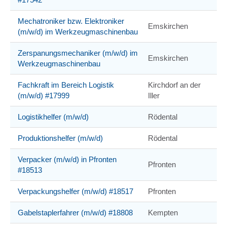
Mechatroniker bzw. Elektroniker
Emskirchen
(m/w/d) im Werkzeugmaschinenbau
Zerspanungsmechaniker (m/w/d) im
Emskirchen
Werkzeugmaschinenbau
Fachkraft im Bereich Logistik
Kirchdorf an der
(m/w/d) #17999
Iller
Logistikhelfer (m/w/d)
Rödental
Produktionshelfer (m/w/d)
Rödental
Verpacker (m/w/d) in Pfronten
Pfronten
#18513
Verpackungshelfer (m/w/d) #18517
Pfronten
Gabelstaplerfahrer (m/w/d) #18808
Kempten