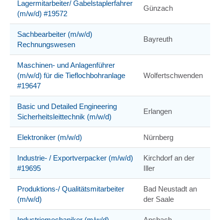
Lagermitarbeiter/ Gabelstaplerfahrer
Günzach
(m/w/d) #19572
Sachbearbeiter (m/w/d)
Bayreuth
Rechnungswesen
Maschinen- und Anlagenführer
(m/w/d) für die Tieflochbohranlage
Wolfertschwenden
#19647
Basic und Detailed Engineering
Erlangen
Sicherheitsleittechnik (m/w/d)
Elektroniker (m/w/d)
Nürnberg
Industrie- / Exportverpacker (m/w/d)
Kirchdorf an der
#19695
Iller
Produktions-/ Qualitätsmitarbeiter
Bad Neustadt an
(m/w/d)
der Saale
Industriemechaniker (m/w/d)
Ansbach