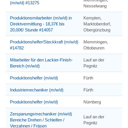
(m/w/d) #13275
Nesselwang
Produktionsmitarbeiter (m/w/d) in
Kempten,
Direktvermittlung - 18,37€ bis
Marktoberdorf,
20,00€/ Stunde #14057
Obergünzburg
Produktionshelfer/Steckkraft (m/w/d)
Memmingen,
#14782
Ottobeuren
Mitarbeiter für den Lackier-Finish-
Lauf an der
Bereich (m/w/d)
Pegnitz
Produktionshelfer (m/w/d)
Fürth
Industriemechaniker (m/w/d)
Fürth
Produktionshelfer (m/w/d)
Nürnberg
Zerspanungsmechaniker (m/w/d)
Lauf an der
Bereiche Drehen / Schleifen /
Pegnitz
Verzahnen / Fräsen