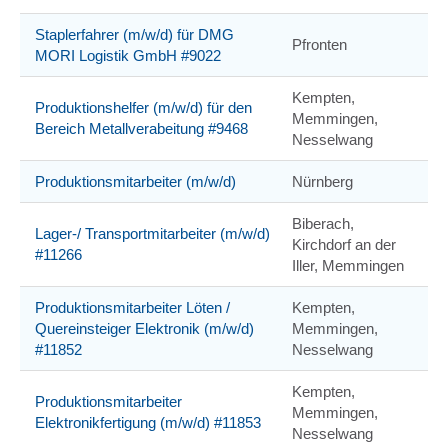
Staplerfahrer (m/w/d) für DMG
Pfronten
MORI Logistik GmbH #9022
Kempten,
Produktionshelfer (m/w/d) für den
Memmingen,
Bereich Metallverabeitung #9468
Nesselwang
Produktionsmitarbeiter (m/w/d)
Nürnberg
Biberach,
Lager-/ Transportmitarbeiter (m/w/d)
Kirchdorf an der
#11266
Iller, Memmingen
Produktionsmitarbeiter Löten /
Kempten,
Quereinsteiger Elektronik (m/w/d)
Memmingen,
#11852
Nesselwang
Kempten,
Produktionsmitarbeiter
Memmingen,
Elektronikfertigung (m/w/d) #11853
Nesselwang