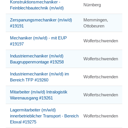
Konstruktionsmechaniker -
Nürnberg
Feinblechbautechnik (m/w/d)
Zerspanungsmechaniker (m/w/d)
Memmingen,
#19191
Ottobeuren
Mechaniker (m/w/d) - mit EUP
Wolfertschwenden
#19197
Industriemechaniker (m/w/d)
Wolfertschwenden
Baugruppenmontage #19258
Industriemechaniker (m/w/d) im
Wolfertschwenden
Bereich TFP #19260
Mitarbeiter (m/w/d) Intralogistik
Wolfertschwenden
Warenausgang #19261
Lagermitarbeiter (m/w/d)
innerbetrieblicher Transport - Bereich
Wolfertschwenden
Eloxal #19275