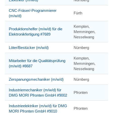
CNC-Fräser/-Programmierer
Fürth
(m/w/d)
Kempten,
Produktionshelfer (m/w/d) für die
Memmingen,
Elektronikfertigung #7689
Nesselwang
Löter/Bestücker (m/w/d)
Nürnberg
Kempten,
Mitarbeiter für die Qualitätsprüfung
Memmingen,
(m/w/d) #8687
Nesselwang
Zerspanungsmechaniker (m/w/d)
Nürnberg
Industriemechaniker (m/w/d) für
Pfronten
DMG MORI Pfronten GmbH #9002
Industrieelektriker (m/w/d) für DMG
Pfronten
MORI Pfronten GmbH #9010