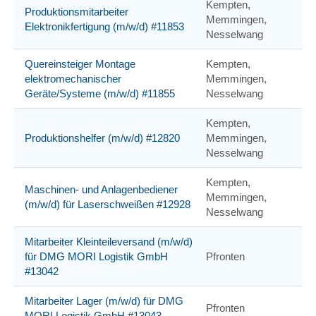
Kempten,
Produktionsmitarbeiter
Memmingen,
Elektronikfertigung (m/w/d) #11853
Nesselwang
Quereinsteiger Montage
Kempten,
elektromechanischer
Memmingen,
Geräte/Systeme (m/w/d) #11855
Nesselwang
Kempten,
Produktionshelfer (m/w/d) #12820
Memmingen,
Nesselwang
Kempten,
Maschinen- und Anlagenbediener
Memmingen,
(m/w/d) für Laserschweißen #12928
Nesselwang
Mitarbeiter Kleinteileversand (m/w/d)
für DMG MORI Logistik GmbH
Pfronten
#13042
Mitarbeiter Lager (m/w/d) für DMG
Pfronten
MORI Logistik GmbH #13043