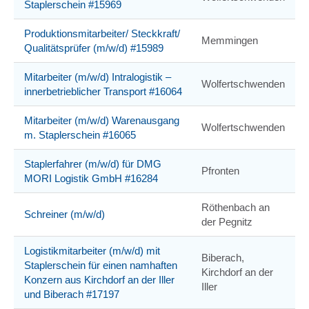
Staplerschein #15969
Produktionsmitarbeiter/ Steckkraft/
Memmingen
Qualitätsprüfer (m/w/d) #15989
Mitarbeiter (m/w/d) Intralogistik –
Wolfertschwenden
innerbetrieblicher Transport #16064
Mitarbeiter (m/w/d) Warenausgang
Wolfertschwenden
m. Staplerschein #16065
Staplerfahrer (m/w/d) für DMG
Pfronten
MORI Logistik GmbH #16284
Röthenbach an
Schreiner (m/w/d)
der Pegnitz
Logistikmitarbeiter (m/w/d) mit
Biberach,
Staplerschein für einen namhaften
Kirchdorf an der
Konzern aus Kirchdorf an der Iller
Iller
und Biberach #17197