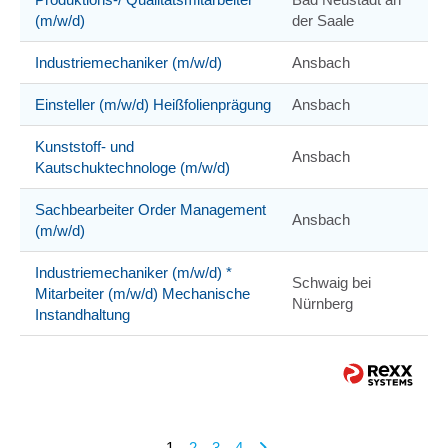
(m/w/d)
der Saale
Industriemechaniker (m/w/d)
Ansbach
Einsteller (m/w/d) Heißfolienprägung
Ansbach
Kunststoff- und
Ansbach
Kautschuktechnologe (m/w/d)
Sachbearbeiter Order Management
Ansbach
(m/w/d)
Industriemechaniker (m/w/d) *
Schwaig bei
Mitarbeiter (m/w/d) Mechanische
Nürnberg
Instandhaltung
1
2
3
4