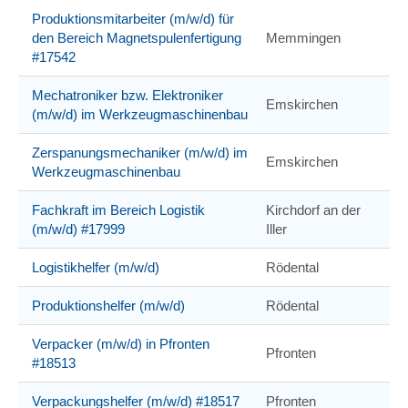
Produktionsmitarbeiter (m/w/d) für
den Bereich Magnetspulenfertigung
Memmingen
#17542
Mechatroniker bzw. Elektroniker
Emskirchen
(m/w/d) im Werkzeugmaschinenbau
Zerspanungsmechaniker (m/w/d) im
Emskirchen
Werkzeugmaschinenbau
Fachkraft im Bereich Logistik
Kirchdorf an der
(m/w/d) #17999
Iller
Logistikhelfer (m/w/d)
Rödental
Produktionshelfer (m/w/d)
Rödental
Verpacker (m/w/d) in Pfronten
Pfronten
#18513
Verpackungshelfer (m/w/d) #18517
Pfronten