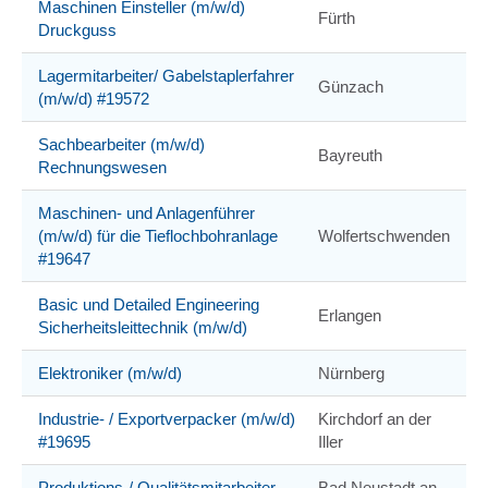
Maschinen Einsteller (m/w/d)
Fürth
Druckguss
Lagermitarbeiter/ Gabelstaplerfahrer
Günzach
(m/w/d) #19572
Sachbearbeiter (m/w/d)
Bayreuth
Rechnungswesen
Maschinen- und Anlagenführer
(m/w/d) für die Tieflochbohranlage
Wolfertschwenden
#19647
Basic und Detailed Engineering
Erlangen
Sicherheitsleittechnik (m/w/d)
Elektroniker (m/w/d)
Nürnberg
Industrie- / Exportverpacker (m/w/d)
Kirchdorf an der
#19695
Iller
Produktions-/ Qualitätsmitarbeiter
Bad Neustadt an