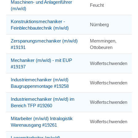
Maschinen- und Anlagenführer
Feucht
(m/w/d)
Konstruktionsmechaniker -
Nürnberg
Feinblechbautechnik (m/w/d)
Zerspanungsmechaniker (m/w/d)
Memmingen,
#19191
Ottobeuren
Mechaniker (m/w/d) - mit EUP
Wolfertschwenden
#19197
Industriemechaniker (m/w/d)
Wolfertschwenden
Baugruppenmontage #19258
Industriemechaniker (m/w/d) im
Wolfertschwenden
Bereich TFP #19260
Mitarbeiter (m/w/d) Intralogistik
Wolfertschwenden
Warenausgang #19261
Lagermitarbeiter (m/w/d)