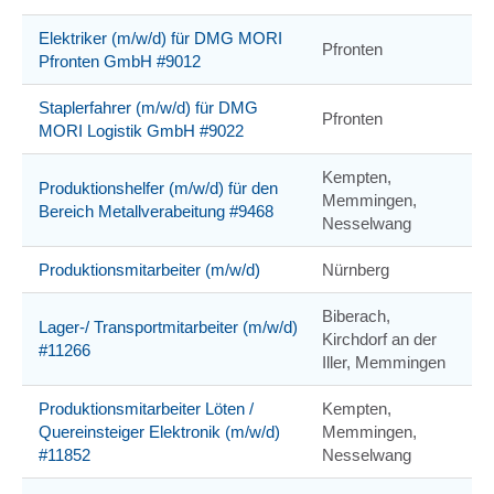
Elektriker (m/w/d) für DMG MORI
Pfronten
Pfronten GmbH #9012
Staplerfahrer (m/w/d) für DMG
Pfronten
MORI Logistik GmbH #9022
Kempten,
Produktionshelfer (m/w/d) für den
Memmingen,
Bereich Metallverabeitung #9468
Nesselwang
Produktionsmitarbeiter (m/w/d)
Nürnberg
Biberach,
Lager-/ Transportmitarbeiter (m/w/d)
Kirchdorf an der
#11266
Iller, Memmingen
Produktionsmitarbeiter Löten /
Kempten,
Quereinsteiger Elektronik (m/w/d)
Memmingen,
#11852
Nesselwang