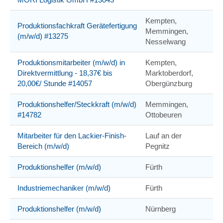
Kempten,
Produktionsfachkraft Gerätefertigung
Memmingen,
(m/w/d) #13275
Nesselwang
Produktionsmitarbeiter (m/w/d) in
Kempten,
Direktvermittlung - 18,37€ bis
Marktoberdorf,
20,00€/ Stunde #14057
Obergünzburg
Produktionshelfer/Steckkraft (m/w/d)
Memmingen,
#14782
Ottobeuren
Mitarbeiter für den Lackier-Finish-
Lauf an der
Bereich (m/w/d)
Pegnitz
Produktionshelfer (m/w/d)
Fürth
Industriemechaniker (m/w/d)
Fürth
Produktionshelfer (m/w/d)
Nürnberg