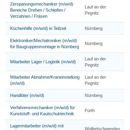
Zerspanungsmechaniker (m/w/d)
Lauf an der
Bereiche Drehen / Schleifen /
Pegnitz
Verzahnen / Fräsen
Küchenhilfe (m/w/d) in Teilzeit
Nürnberg
Elektroniker/Mechatroniker (m/w/d)
Nürnberg
für Baugruppenmontage in Nürnberg
Lauf an der
Mitarbeiter Lager / Logistik (m/w/d)
Pegnitz
Mitarbeiter Abnahme/Kraneinstellung
Lauf an der
(m/w/d)
Pegnitz
Handlöter (m/w/d)
Nürnberg
Verfahrensmechaniker (m/w/d) für
Fürth
Kunststoff- und Kautschuktechnik
Lagermitarbeiter (m/w/d) mit
Wolfertschwenden