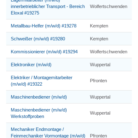
innerbetrieblicher Transport - Bereich
Wolfertschwenden
Eloxal #19275
Metallbau-Helfer (m/w/d) #19278
Kempten
Schweißer (m/w/d) #19280
Kempten
Kommissionierer (m/w/d) #19294
Wolfertschwenden
Elektroniker (m/w/d)
Wuppertal
Elektriker / Montagemitarbeiter
Pfronten
(m/w/d) #19322
Maschinenbediener (m/w/d)
Wuppertal
Maschinenbediener (m/w/d)
Wuppertal
Werkstoffproben
Mechaniker Endmontage /
Feinmechaniker Vormontage (m/w/d)
Pfronten