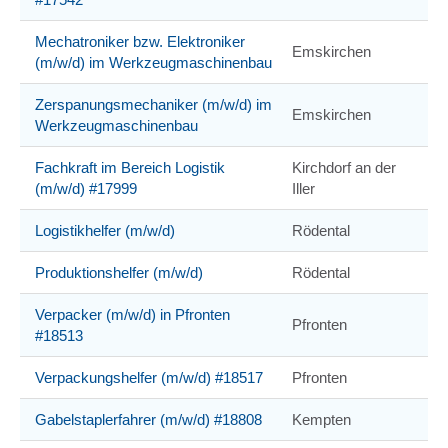
Mechatroniker bzw. Elektroniker
Emskirchen
(m/w/d) im Werkzeugmaschinenbau
Zerspanungsmechaniker (m/w/d) im
Emskirchen
Werkzeugmaschinenbau
Fachkraft im Bereich Logistik
Kirchdorf an der
(m/w/d) #17999
Iller
Logistikhelfer (m/w/d)
Rödental
Produktionshelfer (m/w/d)
Rödental
Verpacker (m/w/d) in Pfronten
Pfronten
#18513
Verpackungshelfer (m/w/d) #18517
Pfronten
Gabelstaplerfahrer (m/w/d) #18808
Kempten