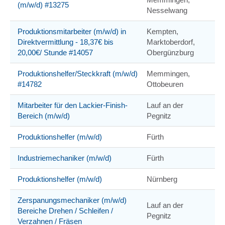
(m/w/d) #13275
Nesselwang
Produktionsmitarbeiter (m/w/d) in
Kempten,
Direktvermittlung - 18,37€ bis
Marktoberdorf,
20,00€/ Stunde #14057
Obergünzburg
Produktionshelfer/Steckkraft (m/w/d)
Memmingen,
#14782
Ottobeuren
Mitarbeiter für den Lackier-Finish-
Lauf an der
Bereich (m/w/d)
Pegnitz
Produktionshelfer (m/w/d)
Fürth
Industriemechaniker (m/w/d)
Fürth
Produktionshelfer (m/w/d)
Nürnberg
Zerspanungsmechaniker (m/w/d)
Lauf an der
Bereiche Drehen / Schleifen /
Pegnitz
Verzahnen / Fräsen