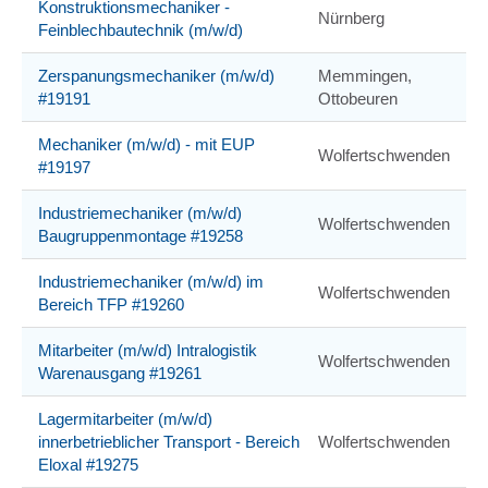
Konstruktionsmechaniker -
Nürnberg
Feinblechbautechnik (m/w/d)
Zerspanungsmechaniker (m/w/d)
Memmingen,
#19191
Ottobeuren
Mechaniker (m/w/d) - mit EUP
Wolfertschwenden
#19197
Industriemechaniker (m/w/d)
Wolfertschwenden
Baugruppenmontage #19258
Industriemechaniker (m/w/d) im
Wolfertschwenden
Bereich TFP #19260
Mitarbeiter (m/w/d) Intralogistik
Wolfertschwenden
Warenausgang #19261
Lagermitarbeiter (m/w/d)
innerbetrieblicher Transport - Bereich
Wolfertschwenden
Eloxal #19275