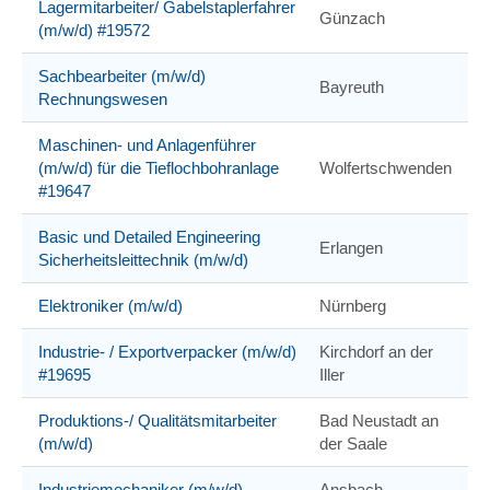
Lagermitarbeiter/ Gabelstaplerfahrer
Günzach
(m/w/d) #19572
Sachbearbeiter (m/w/d)
Bayreuth
Rechnungswesen
Maschinen- und Anlagenführer
(m/w/d) für die Tieflochbohranlage
Wolfertschwenden
#19647
Basic und Detailed Engineering
Erlangen
Sicherheitsleittechnik (m/w/d)
Elektroniker (m/w/d)
Nürnberg
Industrie- / Exportverpacker (m/w/d)
Kirchdorf an der
#19695
Iller
Produktions-/ Qualitätsmitarbeiter
Bad Neustadt an
(m/w/d)
der Saale
Industriemechaniker (m/w/d)
Ansbach