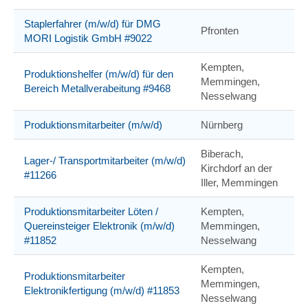
Staplerfahrer (m/w/d) für DMG
Pfronten
MORI Logistik GmbH #9022
Kempten,
Produktionshelfer (m/w/d) für den
Memmingen,
Bereich Metallverabeitung #9468
Nesselwang
Produktionsmitarbeiter (m/w/d)
Nürnberg
Biberach,
Lager-/ Transportmitarbeiter (m/w/d)
Kirchdorf an der
#11266
Iller, Memmingen
Produktionsmitarbeiter Löten /
Kempten,
Quereinsteiger Elektronik (m/w/d)
Memmingen,
#11852
Nesselwang
Kempten,
Produktionsmitarbeiter
Memmingen,
Elektronikfertigung (m/w/d) #11853
Nesselwang