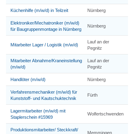
Küchenhilfe (m/w/d) in Teilzeit
Nürnberg
Elektroniker/Mechatroniker (m/w/d)
Nürnberg
für Baugruppenmontage in Nürnberg
Lauf an der
Mitarbeiter Lager / Logistik (m/w/d)
Pegnitz
Mitarbeiter Abnahme/Kraneinstellung
Lauf an der
(m/w/d)
Pegnitz
Handlöter (m/w/d)
Nürnberg
Verfahrensmechaniker (m/w/d) für
Fürth
Kunststoff- und Kautschuktechnik
Lagermitarbeiter (m/w/d) mit
Wolfertschwenden
Staplerschein #15969
Produktionsmitarbeiter/ Steckkraft/
Memmingen