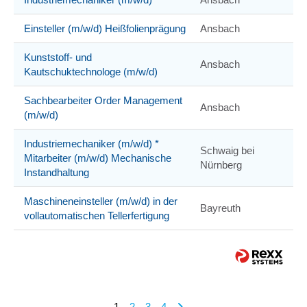
Einsteller (m/w/d) Heißfolienprägung
Ansbach
Kunststoff- und
Ansbach
Kautschuktechnologe (m/w/d)
Sachbearbeiter Order Management
Ansbach
(m/w/d)
Industriemechaniker (m/w/d) *
Schwaig bei
Mitarbeiter (m/w/d) Mechanische
Nürnberg
Instandhaltung
Maschineneinsteller (m/w/d) in der
Bayreuth
vollautomatischen Tellerfertigung
1
2
3
4