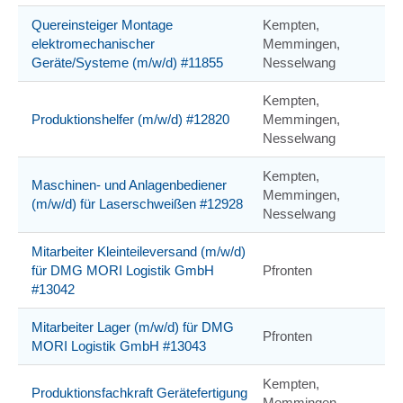
Quereinsteiger Montage
Kempten,
elektromechanischer
Memmingen,
Geräte/Systeme (m/w/d) #11855
Nesselwang
Kempten,
Produktionshelfer (m/w/d) #12820
Memmingen,
Nesselwang
Kempten,
Maschinen- und Anlagenbediener
Memmingen,
(m/w/d) für Laserschweißen #12928
Nesselwang
Mitarbeiter Kleinteileversand (m/w/d)
für DMG MORI Logistik GmbH
Pfronten
#13042
Mitarbeiter Lager (m/w/d) für DMG
Pfronten
MORI Logistik GmbH #13043
Kempten,
Produktionsfachkraft Gerätefertigung
Memmingen,