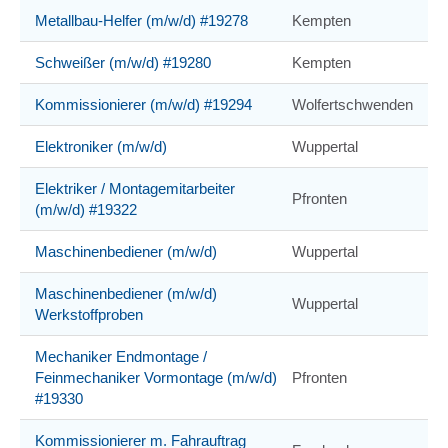
Metallbau-Helfer (m/w/d) #19278
Kempten
Schweißer (m/w/d) #19280
Kempten
Kommissionierer (m/w/d) #19294
Wolfertschwenden
Elektroniker (m/w/d)
Wuppertal
Elektriker / Montagemitarbeiter
Pfronten
(m/w/d) #19322
Maschinenbediener (m/w/d)
Wuppertal
Maschinenbediener (m/w/d)
Wuppertal
Werkstoffproben
Mechaniker Endmontage /
Feinmechaniker Vormontage (m/w/d)
Pfronten
#19330
Kommissionierer m. Fahrauftrag