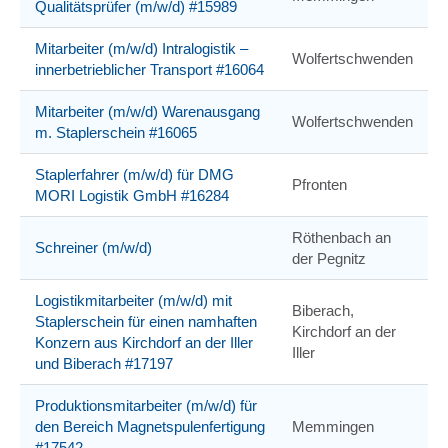
Qualitätsprüfer (m/w/d) #15989
Mitarbeiter (m/w/d) Intralogistik –
Wolfertschwenden
innerbetrieblicher Transport #16064
Mitarbeiter (m/w/d) Warenausgang
Wolfertschwenden
m. Staplerschein #16065
Staplerfahrer (m/w/d) für DMG
Pfronten
MORI Logistik GmbH #16284
Röthenbach an
Schreiner (m/w/d)
der Pegnitz
Logistikmitarbeiter (m/w/d) mit
Biberach,
Staplerschein für einen namhaften
Kirchdorf an der
Konzern aus Kirchdorf an der Iller
Iller
und Biberach #17197
Produktionsmitarbeiter (m/w/d) für
den Bereich Magnetspulenfertigung
Memmingen
#17542