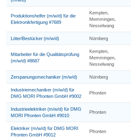
Kempten,
Produktionshelfer (m/w/d) für die
Memmingen,
Elektronikfertigung #7689
Nesselwang
Löter/Bestücker (m/w/d)
Nürnberg
Kempten,
Mitarbeiter für die Qualitätsprüfung
Memmingen,
(m/w/d) #8687
Nesselwang
Zerspanungsmechaniker (m/w/d)
Nürnberg
Industriemechaniker (m/w/d) für
Pfronten
DMG MORI Pfronten GmbH #9002
Industrieelektriker (m/w/d) für DMG
Pfronten
MORI Pfronten GmbH #9010
Elektriker (m/w/d) für DMG MORI
Pfronten
Pfronten GmbH #9012