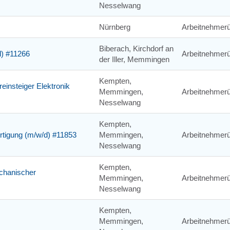
Nesselwang
Nürnberg
Arbeitnehmerü
Biberach, Kirchdorf an
d) #11266
Arbeitnehmerü
der Iller, Memmingen
Kempten,
einsteiger Elektronik
Memmingen,
Arbeitnehmerü
Nesselwang
Kempten,
ertigung (m/w/d) #11853
Memmingen,
Arbeitnehmerü
Nesselwang
Kempten,
chanischer
Memmingen,
Arbeitnehmerü
Nesselwang
Kempten,
Memmingen,
Arbeitnehmerü