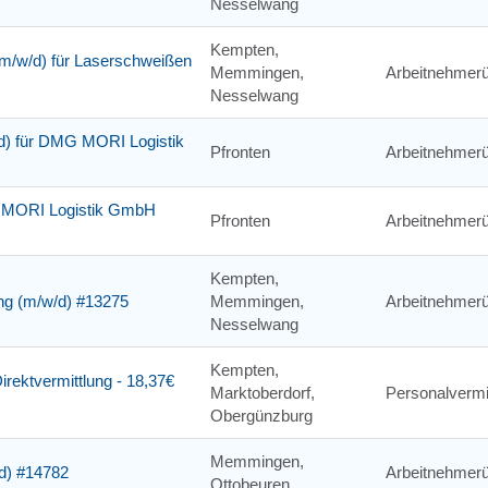
Nesselwang
Kempten,
m/w/d) für Laserschweißen
Memmingen,
Arbeitnehmerü
Nesselwang
w/d) für DMG MORI Logistik
Pfronten
Arbeitnehmerü
MG MORI Logistik GmbH
Pfronten
Arbeitnehmerü
Kempten,
ung (m/w/d) #13275
Memmingen,
Arbeitnehmerü
Nesselwang
Kempten,
irektvermittlung - 18,37€
Marktoberdorf,
Personalvermi
Obergünzburg
Memmingen,
/d) #14782
Arbeitnehmerü
Ottobeuren