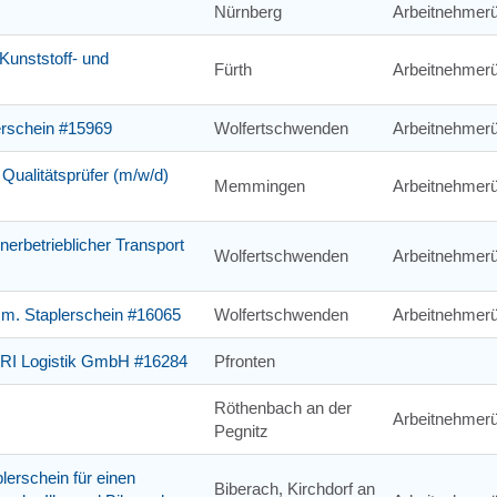
Nürnberg
Arbeitnehmerü
Kunststoff- und
Fürth
Arbeitnehmerü
lerschein #15969
Wolfertschwenden
Arbeitnehmerü
 Qualitätsprüfer (m/w/d)
Memmingen
Arbeitnehmerü
nnerbetrieblicher Transport
Wolfertschwenden
Arbeitnehmerü
 m. Staplerschein #16065
Wolfertschwenden
Arbeitnehmerü
ORI Logistik GmbH #16284
Pfronten
Röthenbach an der
Arbeitnehmerü
Pegnitz
plerschein für einen
Biberach, Kirchdorf an