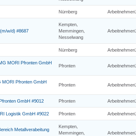
Nürnberg
Arbeitnehmerü
Kempten,
g (m/w/d) #8687
Memmingen,
Arbeitnehmerü
Nesselwang
Nürnberg
Arbeitnehmerü
r DMG MORI Pfronten GmbH
Pfronten
Arbeitnehmerü
DMG MORI Pfronten GmbH
Pfronten
Arbeitnehmerü
 Pfronten GmbH #9012
Pfronten
Arbeitnehmerü
ORI Logistik GmbH #9022
Pfronten
Arbeitnehmerü
Kempten,
Bereich Metallverabeitung
Memmingen,
Arbeitnehmerü