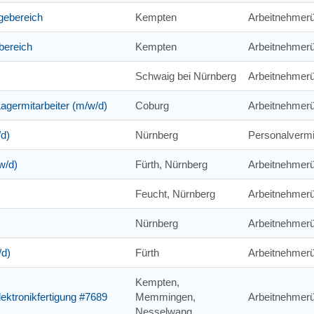
gebereich
Kempten
Arbeitnehmerü
bereich
Kempten
Arbeitnehmerü
Schwaig bei Nürnberg
Arbeitnehmer
Lagermitarbeiter (m/w/d)
Coburg
Arbeitnehmerü
/d)
Nürnberg
Personalvermi
w/d)
Fürth, Nürnberg
Arbeitnehmerü
Feucht, Nürnberg
Arbeitnehmerü
Nürnberg
Arbeitnehmerü
/d)
Fürth
Arbeitnehmerü
Kempten,
lektronikfertigung #7689
Memmingen,
Arbeitnehmerü
Nesselwang