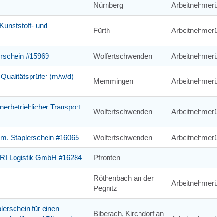
Nürnberg
Arbeitnehmerü
Kunststoff- und
Fürth
Arbeitnehmerü
lerschein #15969
Wolfertschwenden
Arbeitnehmerü
 Qualitätsprüfer (m/w/d)
Memmingen
Arbeitnehmerü
nnerbetrieblicher Transport
Wolfertschwenden
Arbeitnehmerü
 m. Staplerschein #16065
Wolfertschwenden
Arbeitnehmerü
ORI Logistik GmbH #16284
Pfronten
Röthenbach an der
Arbeitnehmerü
Pegnitz
plerschein für einen
Biberach, Kirchdorf an