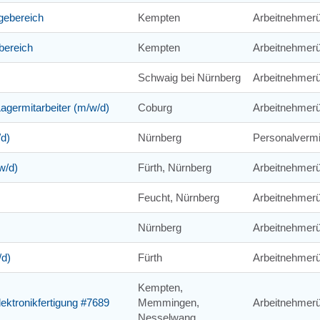
gebereich
Kempten
Arbeitnehmerü
bereich
Kempten
Arbeitnehmerü
Schwaig bei Nürnberg
Arbeitnehmer
Lagermitarbeiter (m/w/d)
Coburg
Arbeitnehmerü
/d)
Nürnberg
Personalvermi
w/d)
Fürth, Nürnberg
Arbeitnehmerü
Feucht, Nürnberg
Arbeitnehmerü
Nürnberg
Arbeitnehmerü
/d)
Fürth
Arbeitnehmerü
Kempten,
lektronikfertigung #7689
Memmingen,
Arbeitnehmerü
Nesselwang