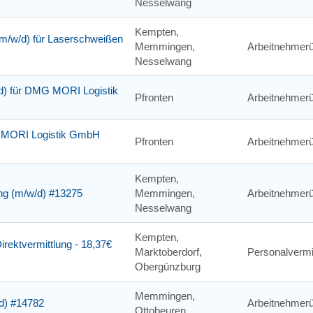
Nesselwang
Kempten,
m/w/d) für Laserschweißen
Memmingen,
Arbeitnehmerü
Nesselwang
w/d) für DMG MORI Logistik
Pfronten
Arbeitnehmerü
MG MORI Logistik GmbH
Pfronten
Arbeitnehmerü
Kempten,
ung (m/w/d) #13275
Memmingen,
Arbeitnehmerü
Nesselwang
Kempten,
irektvermittlung - 18,37€
Marktoberdorf,
Personalvermi
Obergünzburg
Memmingen,
/d) #14782
Arbeitnehmerü
Ottobeuren