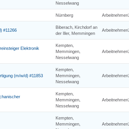
Nesselwang
Nürnberg
Arbeitnehmerü
Biberach, Kirchdorf an
d) #11266
Arbeitnehmerü
der Iller, Memmingen
Kempten,
einsteiger Elektronik
Memmingen,
Arbeitnehmerü
Nesselwang
Kempten,
ertigung (m/w/d) #11853
Memmingen,
Arbeitnehmerü
Nesselwang
Kempten,
chanischer
Memmingen,
Arbeitnehmerü
Nesselwang
Kempten,
Memmingen,
Arbeitnehmerü