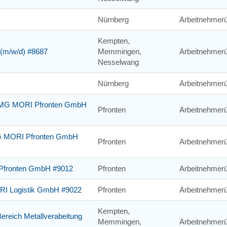
Nürnberg
Arbeitnehmerü
Kempten,
g (m/w/d) #8687
Memmingen,
Arbeitnehmerü
Nesselwang
Nürnberg
Arbeitnehmerü
r DMG MORI Pfronten GmbH
Pfronten
Arbeitnehmerü
DMG MORI Pfronten GmbH
Pfronten
Arbeitnehmerü
 Pfronten GmbH #9012
Pfronten
Arbeitnehmerü
ORI Logistik GmbH #9022
Pfronten
Arbeitnehmerü
Kempten,
Bereich Metallverabeitung
Memmingen,
Arbeitnehmerü